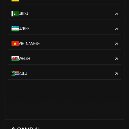
URDU
UZBEK
VIETNAMESE
WELSH
ZULU