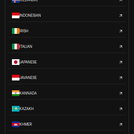
INDONESIAN
IRISH
ITALIAN
JAPANESE
JAVANESE
KANNADA
KAZAKH
KHMER