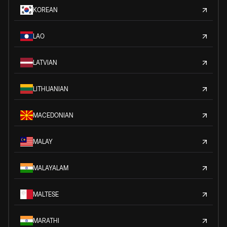
KOREAN
LAO
LATVIAN
LITHUANIAN
MACEDONIAN
MALAY
MALAYALAM
MALTESE
MARATHI