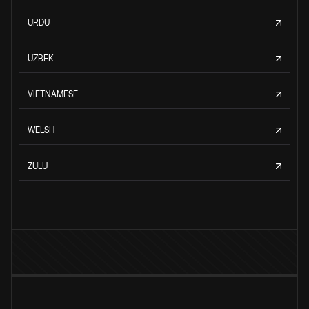
URDU
UZBEK
VIETNAMESE
WELSH
ZULU