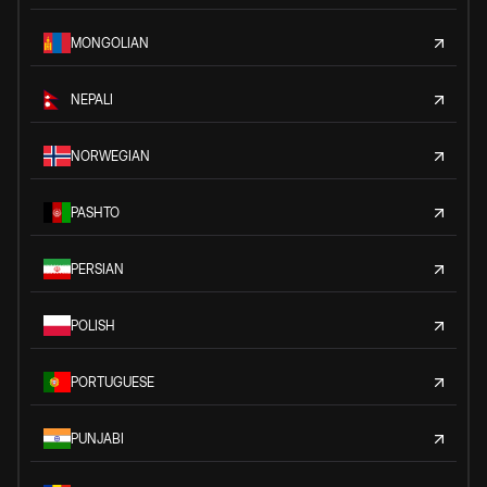
MONGOLIAN
NEPALI
NORWEGIAN
PASHTO
PERSIAN
POLISH
PORTUGUESE
PUNJABI