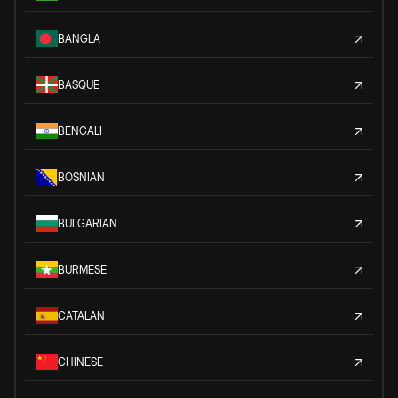
BANGLA
BASQUE
BENGALI
BOSNIAN
BULGARIAN
BURMESE
CATALAN
CHINESE