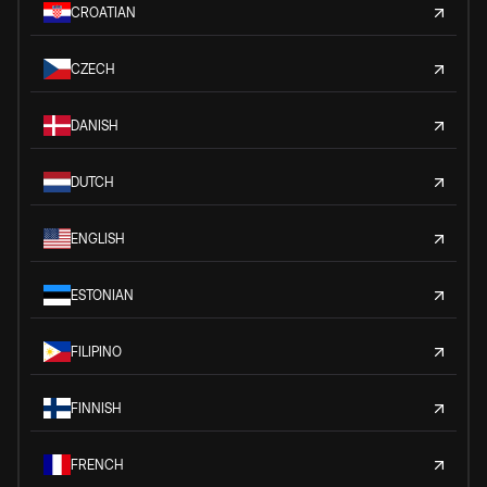
CROATIAN
CZECH
DANISH
DUTCH
ENGLISH
ESTONIAN
FILIPINO
FINNISH
FRENCH