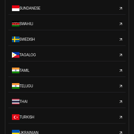
SUNDANESE
SWAHILI
SWEDISH
TAGALOG
TAMIL
TELUGU
THAI
TURKISH
UKRAINIAN