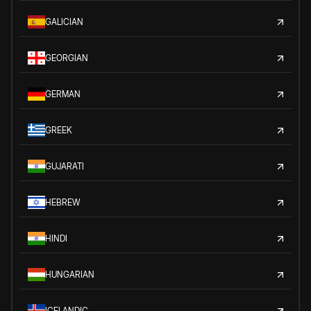
GALICIAN
GEORGIAN
GERMAN
GREEK
GUJARATI
HEBREW
HINDI
HUNGARIAN
ICELANDIC