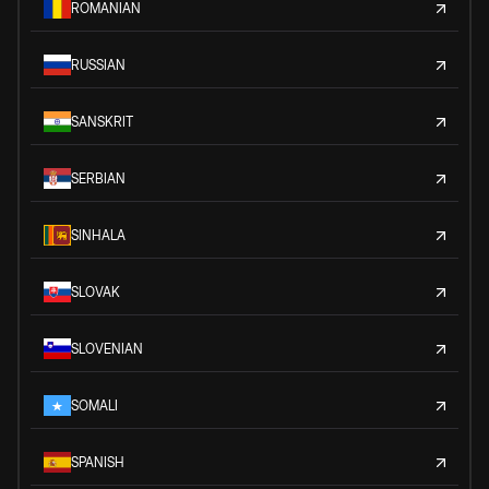
ROMANIAN
RUSSIAN
SANSKRIT
SERBIAN
SINHALA
SLOVAK
SLOVENIAN
SOMALI
SPANISH