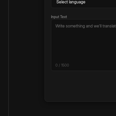
Input Text
0
/ 1500