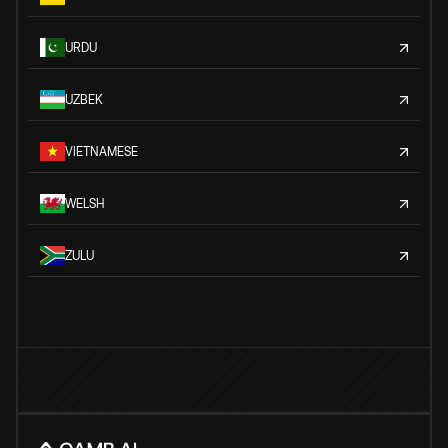
URDU
UZBEK
VIETNAMESE
WELSH
ZULU