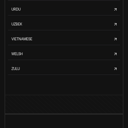
URDU
UZBEK
VIETNAMESE
WELSH
ZULU