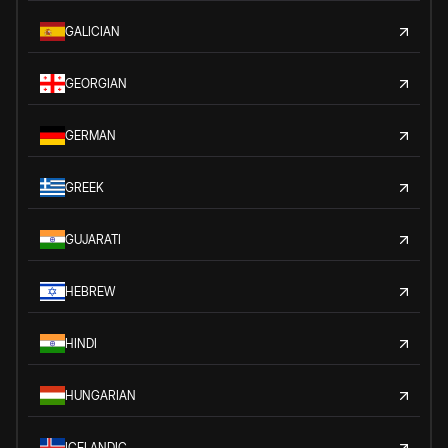
GALICIAN
GEORGIAN
GERMAN
GREEK
GUJARATI
HEBREW
HINDI
HUNGARIAN
ICELANDIC