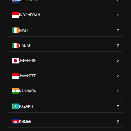
INDONESIAN
IRISH
ITALIAN
JAPANESE
JAVANESE
KANNADA
KAZAKH
KHMER