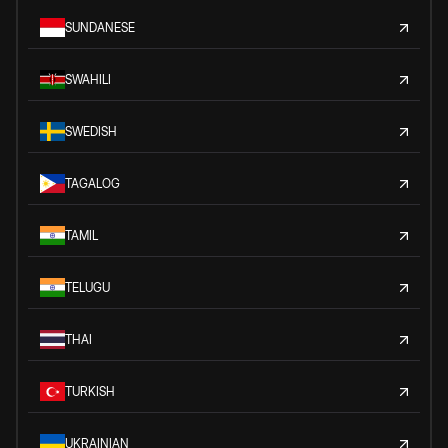
SUNDANESE
SWAHILI
SWEDISH
TAGALOG
TAMIL
TELUGU
THAI
TURKISH
UKRAINIAN