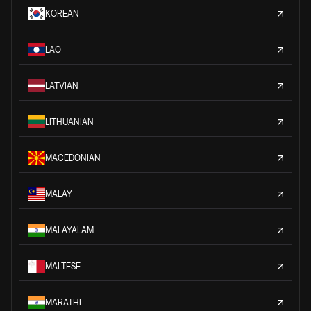
KOREAN
LAO
LATVIAN
LITHUANIAN
MACEDONIAN
MALAY
MALAYALAM
MALTESE
MARATHI