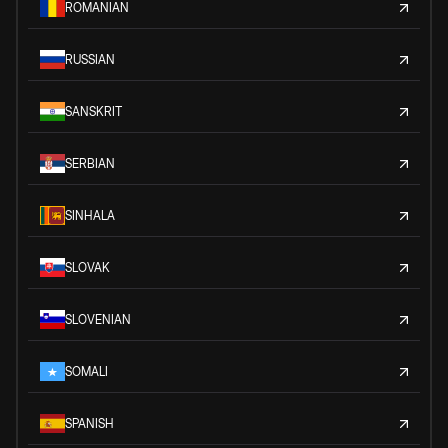
ROMANIAN
RUSSIAN
SANSKRIT
SERBIAN
SINHALA
SLOVAK
SLOVENIAN
SOMALI
SPANISH