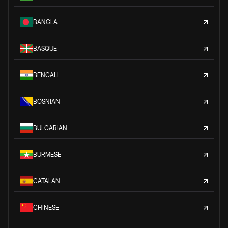
BANGLA
BASQUE
BENGALI
BOSNIAN
BULGARIAN
BURMESE
CATALAN
CHINESE