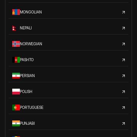
MONGOLIAN
NEPALI
NORWEGIAN
PASHTO
PERSIAN
POLISH
PORTUGUESE
PUNJABI