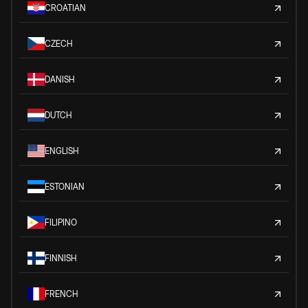
CROATIAN
CZECH
DANISH
DUTCH
ENGLISH
ESTONIAN
FILIPINO
FINNISH
FRENCH