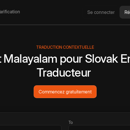
arification
Se connecter
Ré
TRADUCTION CONTEXTUELLE
t
Malayalam
pour
Slovak
E
Traducteur
Commencez gratuitement
To