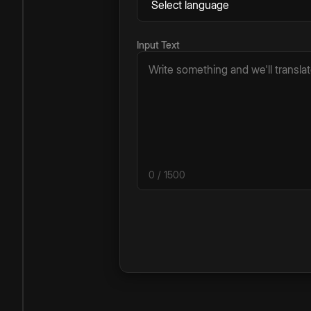
Input Text
0
/ 1500