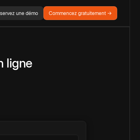
servez une démo
Commencez gratuitement →
n ligne