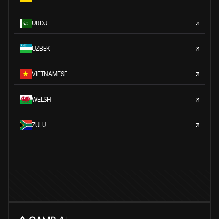
URDU
UZBEK
VIETNAMESE
WELSH
ZULU