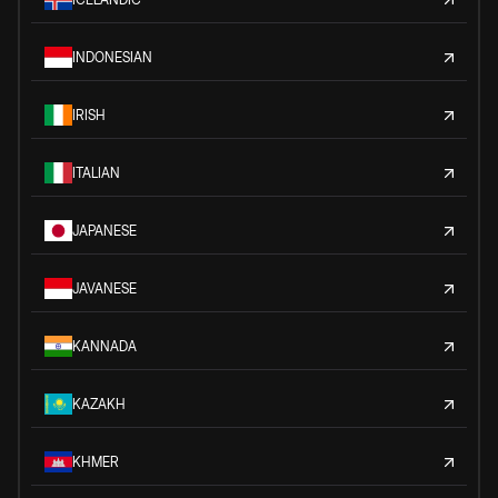
INDONESIAN
IRISH
ITALIAN
JAPANESE
JAVANESE
KANNADA
KAZAKH
KHMER