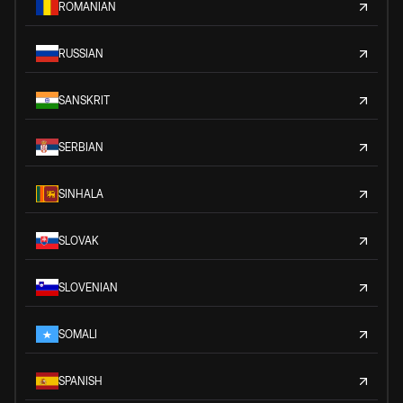
ROMANIAN
RUSSIAN
SANSKRIT
SERBIAN
SINHALA
SLOVAK
SLOVENIAN
SOMALI
SPANISH