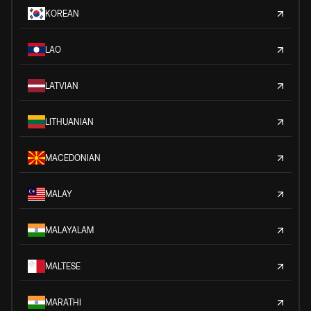
KOREAN
LAO
LATVIAN
LITHUANIAN
MACEDONIAN
MALAY
MALAYALAM
MALTESE
MARATHI