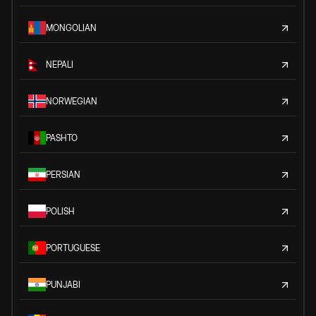
MONGOLIAN
NEPALI
NORWEGIAN
PASHTO
PERSIAN
POLISH
PORTUGUESE
PUNJABI