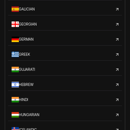
GALICIAN
GEORGIAN
GERMAN
GREEK
GUJARATI
HEBREW
HINDI
HUNGARIAN
ICELANDIC