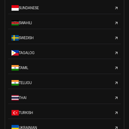
SUNDANESE
SWAHILI
SWEDISH
TAGALOG
TAMIL
TELUGU
THAI
TURKISH
UKRAINIAN