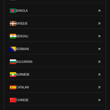
BANGLA
BASQUE
BENGALI
BOSNIAN
BULGARIAN
BURMESE
CATALAN
CHINESE