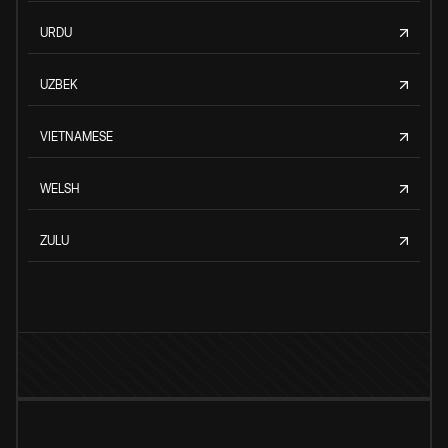
URDU
UZBEK
VIETNAMESE
WELSH
ZULU