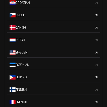
CROATIAN
CZECH
DANISH
DUTCH
ENGLISH
ESTONIAN
FILIPINO
FINNISH
FRENCH