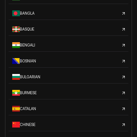
BANGLA
BASQUE
BENGALI
BOSNIAN
BULGARIAN
BURMESE
CATALAN
CHINESE