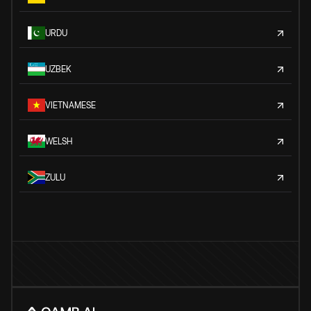
URDU
UZBEK
VIETNAMESE
WELSH
ZULU