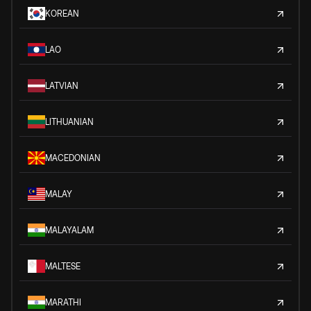
KOREAN
LAO
LATVIAN
LITHUANIAN
MACEDONIAN
MALAY
MALAYALAM
MALTESE
MARATHI