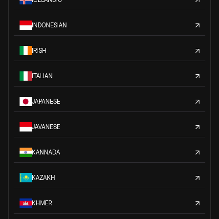
INDONESIAN
IRISH
ITALIAN
JAPANESE
JAVANESE
KANNADA
KAZAKH
KHMER