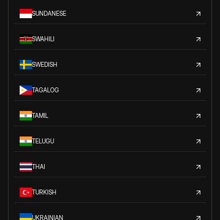
SUNDANESE
SWAHILI
SWEDISH
TAGALOG
TAMIL
TELUGU
THAI
TURKISH
UKRAINIAN