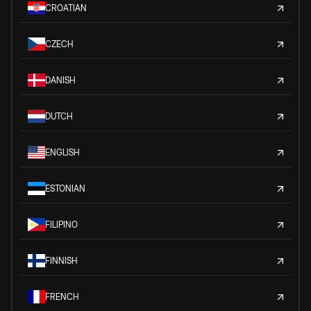
CROATIAN
CZECH
DANISH
DUTCH
ENGLISH
ESTONIAN
FILIPINO
FINNISH
FRENCH