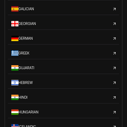
GALICIAN
GEORGIAN
GERMAN
GREEK
GUJARATI
HEBREW
HINDI
HUNGARIAN
ICELANDIC