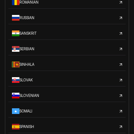
ROMANIAN
RUSSIAN
SANSKRIT
SERBIAN
SINHALA
SLOVAK
SLOVENIAN
SOMALI
SPANISH