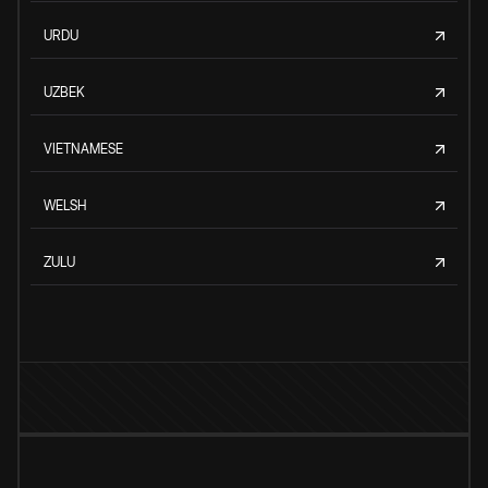
URDU
UZBEK
VIETNAMESE
WELSH
ZULU