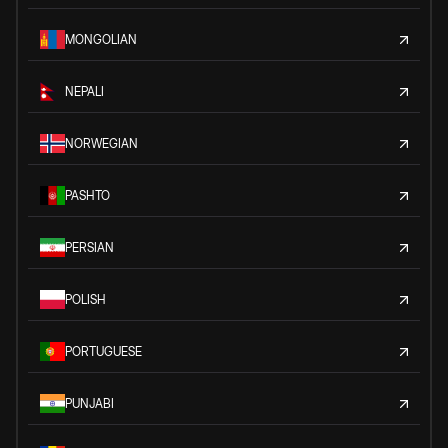
MONGOLIAN
NEPALI
NORWEGIAN
PASHTO
PERSIAN
POLISH
PORTUGUESE
PUNJABI