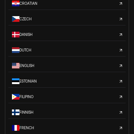
CROATIAN
CZECH
DANISH
DUTCH
ENGLISH
ESTONIAN
FILIPINO
FINNISH
FRENCH