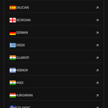
GALICIAN
GEORGIAN
GERMAN
GREEK
GUJARATI
HEBREW
HINDI
HUNGARIAN
ICELANDIC