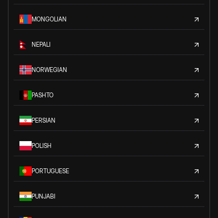
MONGOLIAN
NEPALI
NORWEGIAN
PASHTO
PERSIAN
POLISH
PORTUGUESE
PUNJABI