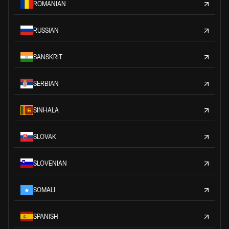
ROMANIAN
RUSSIAN
SANSKRIT
SERBIAN
SINHALA
SLOVAK
SLOVENIAN
SOMALI
SPANISH