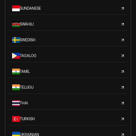
SUNDANESE
SWAHILI
SWEDISH
TAGALOG
TAMIL
TELUGU
THAI
TURKISH
UKRAINIAN