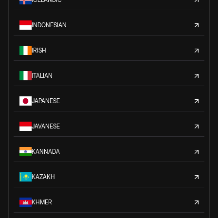
INDONESIAN
IRISH
ITALIAN
JAPANESE
JAVANESE
KANNADA
KAZAKH
KHMER