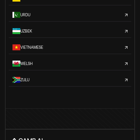
URDU
UZBEK
VIETNAMESE
WELSH
ZULU