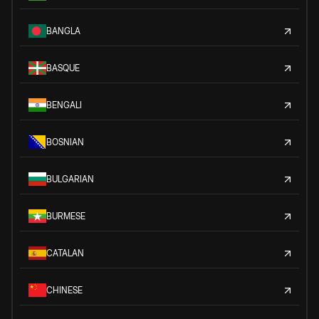
BANGLA
BASQUE
BENGALI
BOSNIAN
BULGARIAN
BURMESE
CATALAN
CHINESE