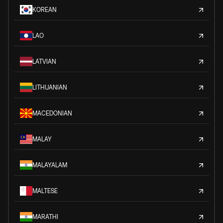
KOREAN
LAO
LATVIAN
LITHUANIAN
MACEDONIAN
MALAY
MALAYALAM
MALTESE
MARATHI