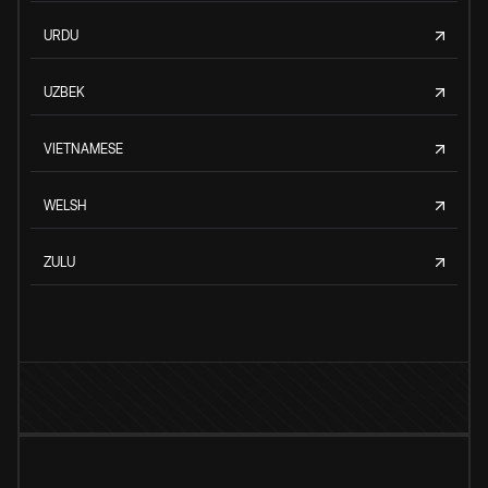
URDU
UZBEK
VIETNAMESE
WELSH
ZULU