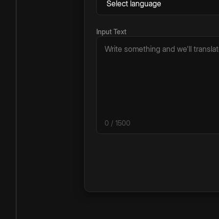
Input Text
0
/ 1500