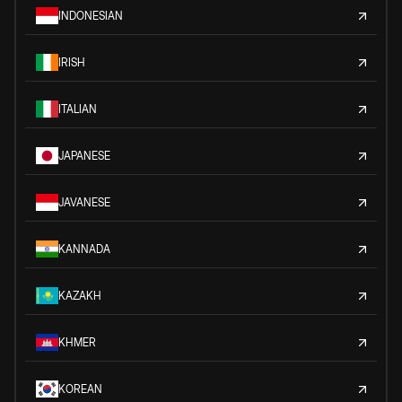
INDONESIAN
IRISH
ITALIAN
JAPANESE
JAVANESE
KANNADA
KAZAKH
KHMER
KOREAN