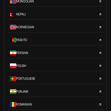
MONGOLIAN
NEPALI
NORWEGIAN
PASHTO
PERSIAN
POLISH
PORTUGUESE
PUNJABI
ROMANIAN