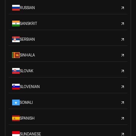
RUSSIAN
SANSKRIT
SERBIAN
SINHALA
SLOVAK
SLOVENIAN
SOMALI
SPANISH
SUNDANESE