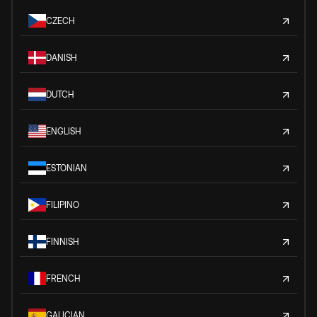
CZECH
DANISH
DUTCH
ENGLISH
ESTONIAN
FILIPINO
FINNISH
FRENCH
GALICIAN