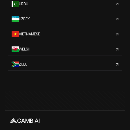
URDU
UZBEK
VIETNAMESE
WELSH
ZULU