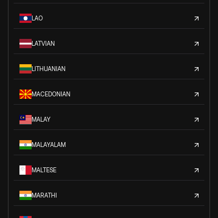
LAO
LATVIAN
LITHUANIAN
MACEDONIAN
MALAY
MALAYALAM
MALTESE
MARATHI