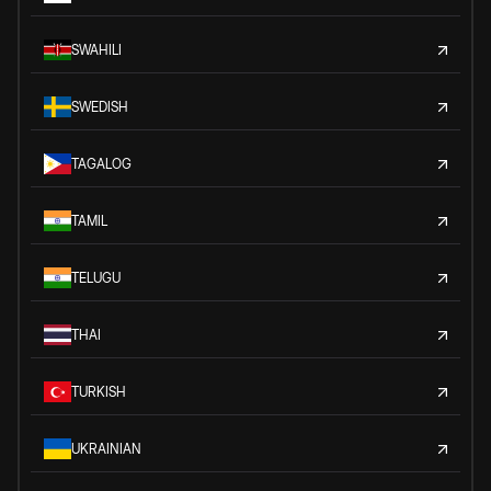
SWAHILI
SWEDISH
TAGALOG
TAMIL
TELUGU
THAI
TURKISH
UKRAINIAN