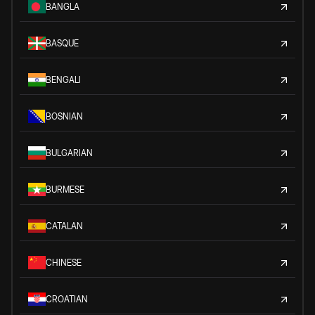
BANGLA
BASQUE
BENGALI
BOSNIAN
BULGARIAN
BURMESE
CATALAN
CHINESE
CROATIAN