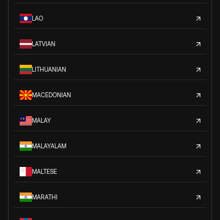
LAO
LATVIAN
LITHUANIAN
MACEDONIAN
MALAY
MALAYALAM
MALTESE
MARATHI