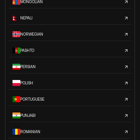
MONGOLIAN
NEPALI
NORWEGIAN
PASHTO
PERSIAN
POLISH
PORTUGUESE
PUNJABI
ROMANIAN