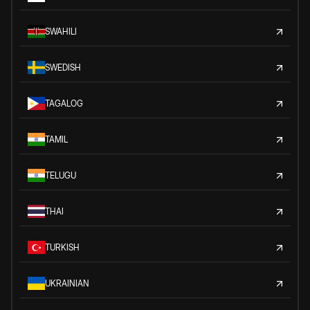
SWAHILI
SWEDISH
TAGALOG
TAMIL
TELUGU
THAI
TURKISH
UKRAINIAN