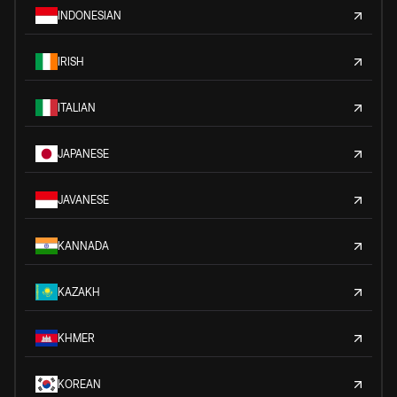
INDONESIAN
IRISH
ITALIAN
JAPANESE
JAVANESE
KANNADA
KAZAKH
KHMER
KOREAN