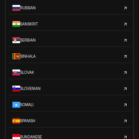
RUSSIAN
SANSKRIT
SERBIAN
SINHALA
SLOVAK
SLOVENIAN
SOMALI
SPANISH
SUNDANESE