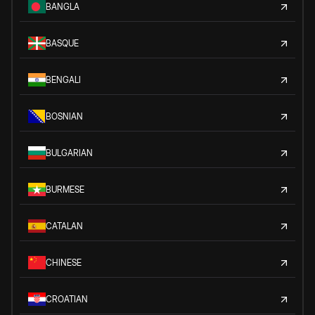
BANGLA
BASQUE
BENGALI
BOSNIAN
BULGARIAN
BURMESE
CATALAN
CHINESE
CROATIAN