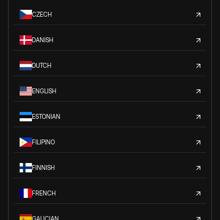
CZECH
DANISH
DUTCH
ENGLISH
ESTONIAN
FILIPINO
FINNISH
FRENCH
GALICIAN