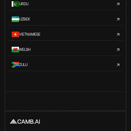
URDU
UZBEK
VIETNAMESE
WELSH
ZULU