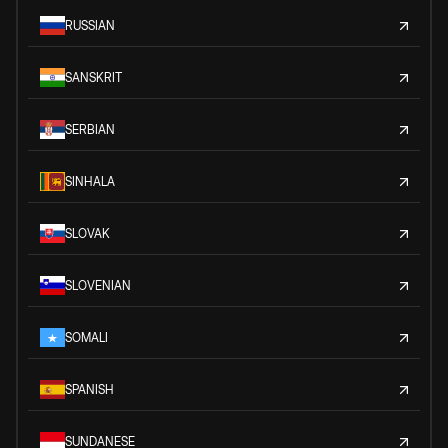
RUSSIAN
SANSKRIT
SERBIAN
SINHALA
SLOVAK
SLOVENIAN
SOMALI
SPANISH
SUNDANESE