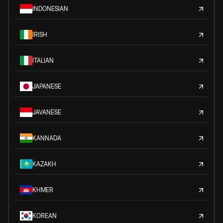
INDONESIAN
IRISH
ITALIAN
JAPANESE
JAVANESE
KANNADA
KAZAKH
KHMER
KOREAN