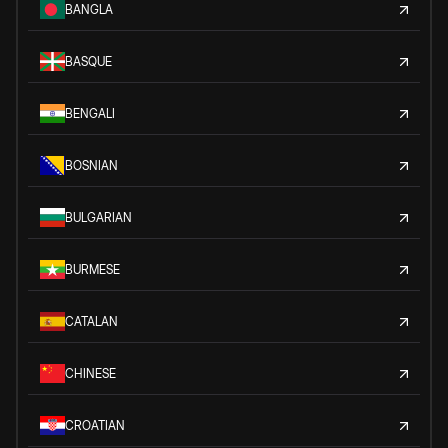
BANGLA
BASQUE
BENGALI
BOSNIAN
BULGARIAN
BURMESE
CATALAN
CHINESE
CROATIAN