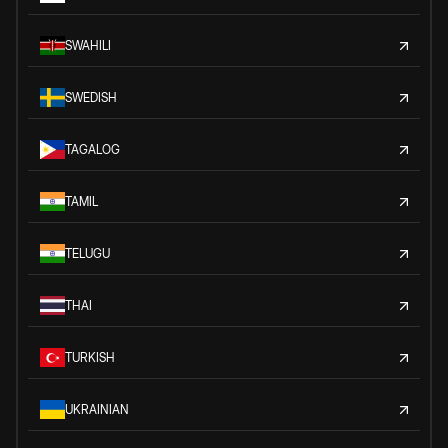
SWAHILI
SWEDISH
TAGALOG
TAMIL
TELUGU
THAI
TURKISH
UKRAINIAN