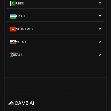
URDU
UZBEK
VIETNAMESE
WELSH
ZULU