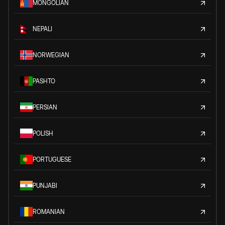
MONGOLIAN
NEPALI
NORWEGIAN
PASHTO
PERSIAN
POLISH
PORTUGUESE
PUNJABI
ROMANIAN