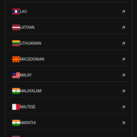
LAO
LATVIAN
LITHUANIAN
MACEDONIAN
MALAY
MALAYALAM
MALTESE
MARATHI