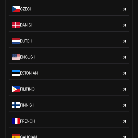
CZECH
DANISH
DUTCH
ENGLISH
ESTONIAN
FILIPINO
FINNISH
FRENCH
GALICIAN