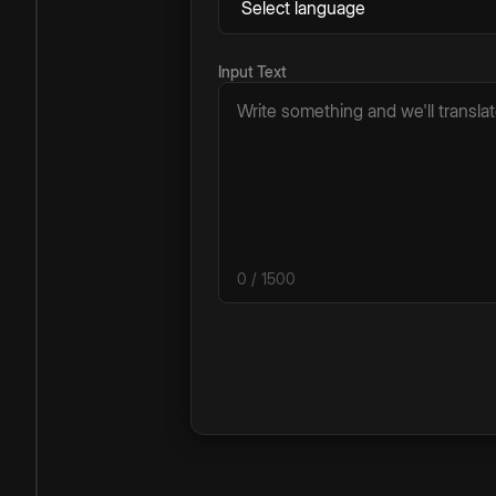
Input Text
0
/ 1500