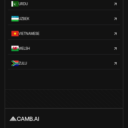
URDU
UZBEK
VIETNAMESE
WELSH
ZULU