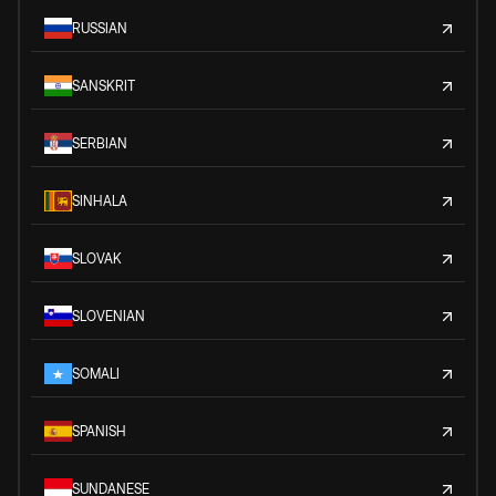
RUSSIAN
SANSKRIT
SERBIAN
SINHALA
SLOVAK
SLOVENIAN
SOMALI
SPANISH
SUNDANESE