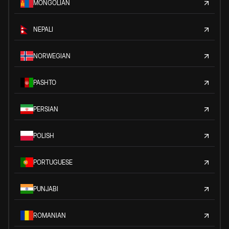
MONGOLIAN
NEPALI
NORWEGIAN
PASHTO
PERSIAN
POLISH
PORTUGUESE
PUNJABI
ROMANIAN