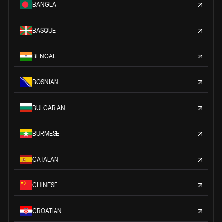
BANGLA
BASQUE
BENGALI
BOSNIAN
BULGARIAN
BURMESE
CATALAN
CHINESE
CROATIAN