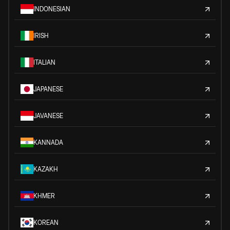
INDONESIAN
IRISH
ITALIAN
JAPANESE
JAVANESE
KANNADA
KAZAKH
KHMER
KOREAN