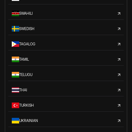
SWAHILI
SWEDISH
TAGALOG
TAMIL
TELUGU
THAI
TURKISH
UKRAINIAN