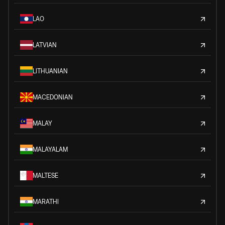
LAO
LATVIAN
LITHUANIAN
MACEDONIAN
MALAY
MALAYALAM
MALTESE
MARATHI