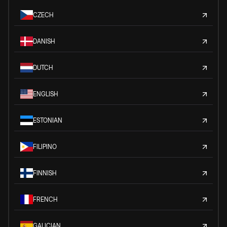
CZECH
DANISH
DUTCH
ENGLISH
ESTONIAN
FILIPINO
FINNISH
FRENCH
GALICIAN