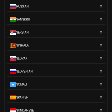
RUSSIAN
SANSKRIT
SERBIAN
SINHALA
SLOVAK
SLOVENIAN
SOMALI
SPANISH
SUNDANESE