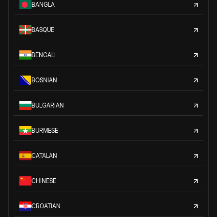
BANGLA
BASQUE
BENGALI
BOSNIAN
BULGARIAN
BURMESE
CATALAN
CHINESE
CROATIAN