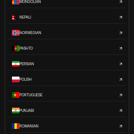
MONGOLIAN
NEPALI
NORWEGIAN
PASHTO
PERSIAN
POLISH
PORTUGUESE
PUNJABI
ROMANIAN