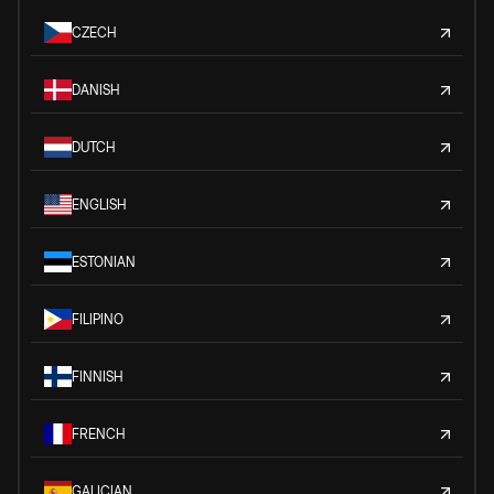
CZECH
DANISH
DUTCH
ENGLISH
ESTONIAN
FILIPINO
FINNISH
FRENCH
GALICIAN