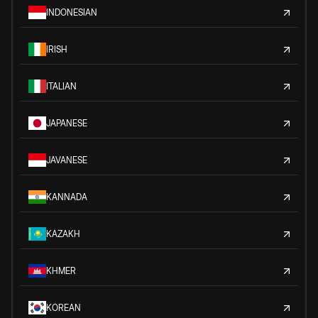
INDONESIAN
IRISH
ITALIAN
JAPANESE
JAVANESE
KANNADA
KAZAKH
KHMER
KOREAN