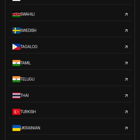
SWAHILI
SWEDISH
TAGALOG
TAMIL
TELUGU
THAI
TURKISH
UKRAINIAN