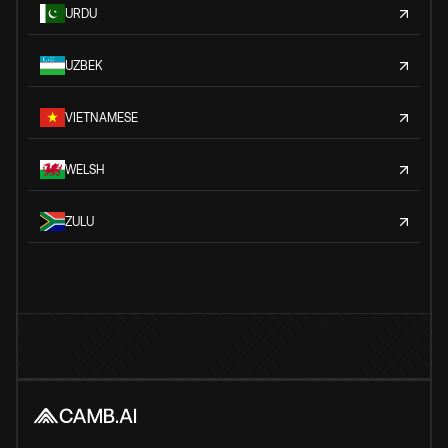
URDU
UZBEK
VIETNAMESE
WELSH
ZULU