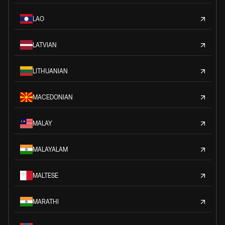
LAO
LATVIAN
LITHUANIAN
MACEDONIAN
MALAY
MALAYALAM
MALTESE
MARATHI