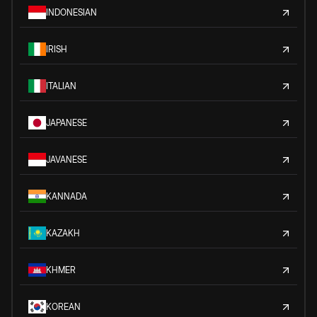
INDONESIAN
IRISH
ITALIAN
JAPANESE
JAVANESE
KANNADA
KAZAKH
KHMER
KOREAN