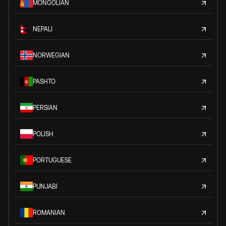
MONGOLIAN
NEPALI
NORWEGIAN
PASHTO
PERSIAN
POLISH
PORTUGUESE
PUNJABI
ROMANIAN