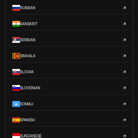
RUSSIAN
SANSKRIT
SERBIAN
SINHALA
SLOVAK
SLOVENIAN
SOMALI
SPANISH
SUNDANESE