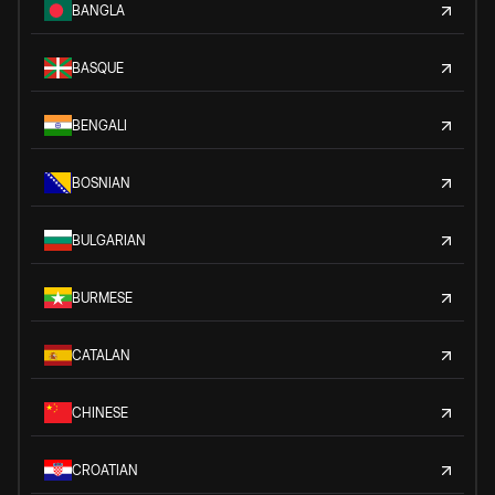
BANGLA
BASQUE
BENGALI
BOSNIAN
BULGARIAN
BURMESE
CATALAN
CHINESE
CROATIAN