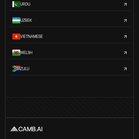
URDU
UZBEK
VIETNAMESE
WELSH
ZULU