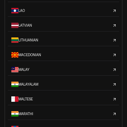
LAO
LATVIAN
LITHUANIAN
MACEDONIAN
MALAY
MALAYALAM
MALTESE
MARATHI