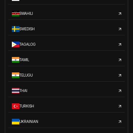
SWAHILI
SWEDISH
TAGALOG
TAMIL
TELUGU
THAI
TURKISH
UKRAINIAN