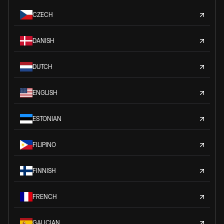
CZECH
DANISH
DUTCH
ENGLISH
ESTONIAN
FILIPINO
FINNISH
FRENCH
GALICIAN