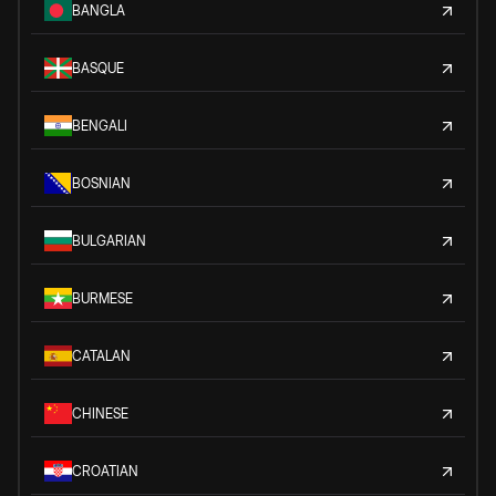
BANGLA
BASQUE
BENGALI
BOSNIAN
BULGARIAN
BURMESE
CATALAN
CHINESE
CROATIAN