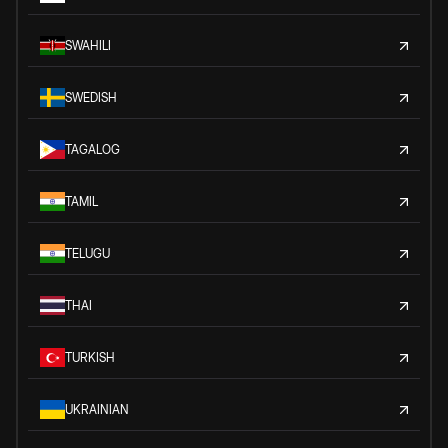
SWAHILI
SWEDISH
TAGALOG
TAMIL
TELUGU
THAI
TURKISH
UKRAINIAN