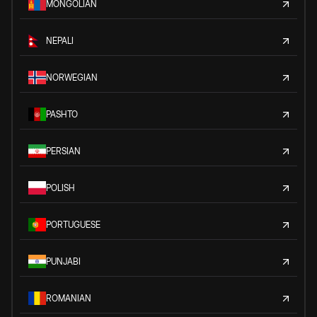
MONGOLIAN
NEPALI
NORWEGIAN
PASHTO
PERSIAN
POLISH
PORTUGUESE
PUNJABI
ROMANIAN