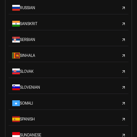
RUSSIAN
SANSKRIT
SERBIAN
SINHALA
SLOVAK
SLOVENIAN
SOMALI
SPANISH
SUNDANESE