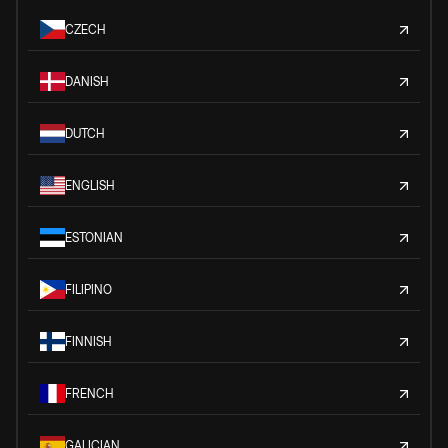
CZECH
DANISH
DUTCH
ENGLISH
ESTONIAN
FILIPINO
FINNISH
FRENCH
GALICIAN