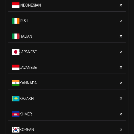
INDONESIAN
IRISH
ITALIAN
JAPANESE
JAVANESE
KANNADA
KAZAKH
KHMER
KOREAN