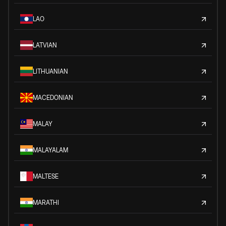
LAO
LATVIAN
LITHUANIAN
MACEDONIAN
MALAY
MALAYALAM
MALTESE
MARATHI