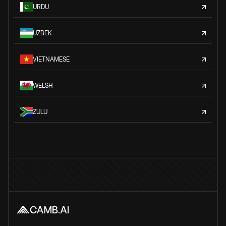
URDU
UZBEK
VIETNAMESE
WELSH
ZULU