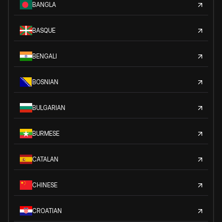
BANGLA
BASQUE
BENGALI
BOSNIAN
BULGARIAN
BURMESE
CATALAN
CHINESE
CROATIAN