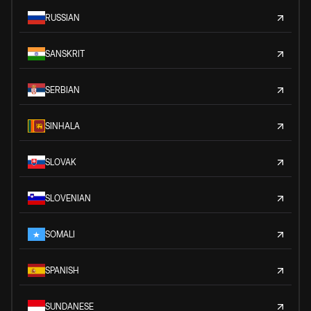
RUSSIAN
SANSKRIT
SERBIAN
SINHALA
SLOVAK
SLOVENIAN
SOMALI
SPANISH
SUNDANESE