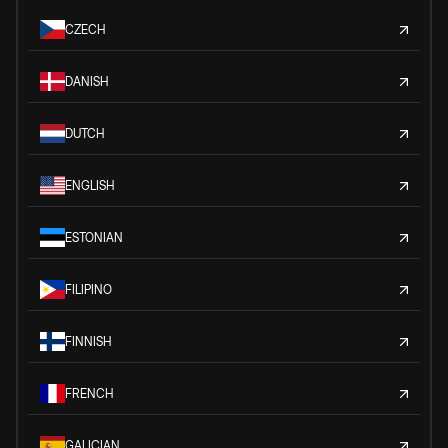
CZECH
DANISH
DUTCH
ENGLISH
ESTONIAN
FILIPINO
FINNISH
FRENCH
GALICIAN