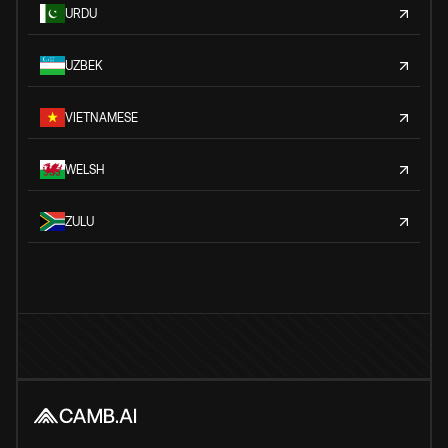
URDU
UZBEK
VIETNAMESE
WELSH
ZULU