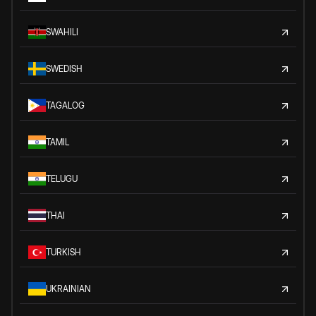
SWAHILI
SWEDISH
TAGALOG
TAMIL
TELUGU
THAI
TURKISH
UKRAINIAN