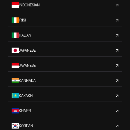
INDONESIAN
IRISH
ITALIAN
JAPANESE
JAVANESE
KANNADA
KAZAKH
KHMER
KOREAN