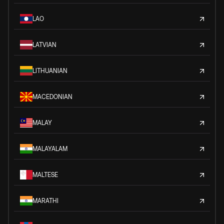
LAO
LATVIAN
LITHUANIAN
MACEDONIAN
MALAY
MALAYALAM
MALTESE
MARATHI