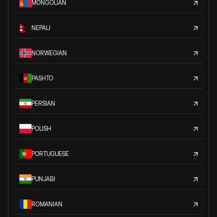
MONGOLIAN
NEPALI
NORWEGIAN
PASHTO
PERSIAN
POLISH
PORTUGUESE
PUNJABI
ROMANIAN