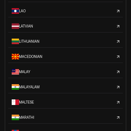
LAO
LATVIAN
LITHUANIAN
MACEDONIAN
MALAY
MALAYALAM
MALTESE
MARATHI