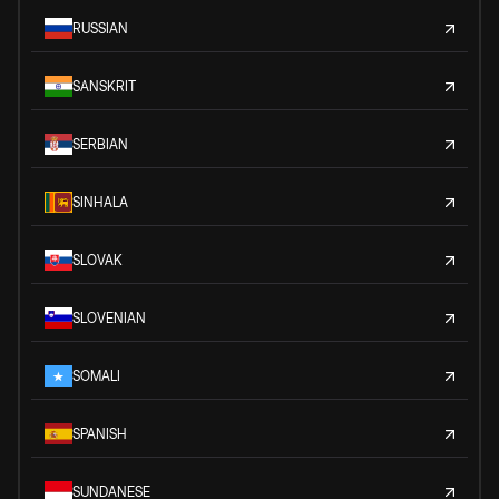
RUSSIAN
SANSKRIT
SERBIAN
SINHALA
SLOVAK
SLOVENIAN
SOMALI
SPANISH
SUNDANESE