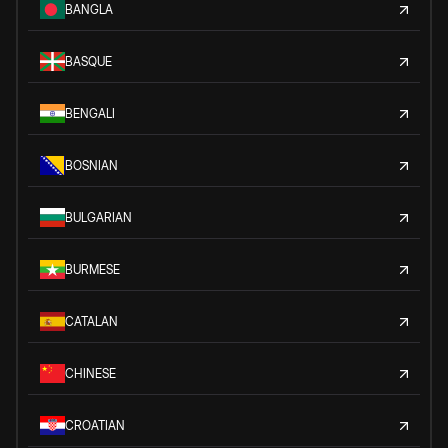
BANGLA
BASQUE
BENGALI
BOSNIAN
BULGARIAN
BURMESE
CATALAN
CHINESE
CROATIAN