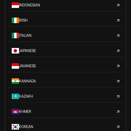
INDONESIAN
IRISH
ITALIAN
JAPANESE
JAVANESE
KANNADA
KAZAKH
KHMER
KOREAN