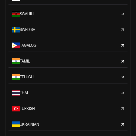
SWAHILI
SWEDISH
TAGALOG
TAMIL
TELUGU
THAI
TURKISH
UKRAINIAN