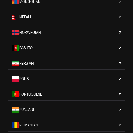
MONGOLIAN
NEPALI
NORWEGIAN
PASHTO
PERSIAN
POLISH
PORTUGUESE
PUNJABI
ROMANIAN