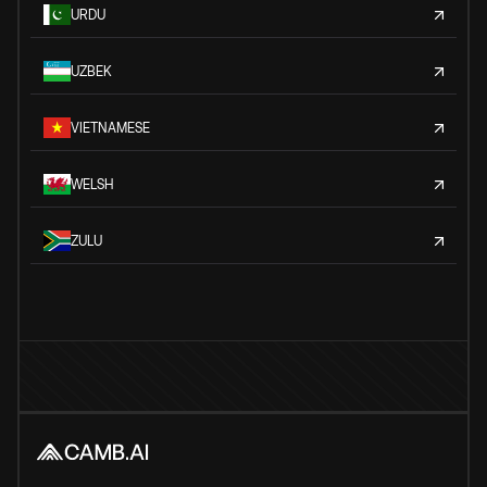
URDU
UZBEK
VIETNAMESE
WELSH
ZULU