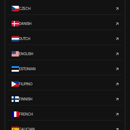
CZECH
DANISH
DUTCH
ENGLISH
ESTONIAN
FILIPINO
FINNISH
FRENCH
GALICIAN