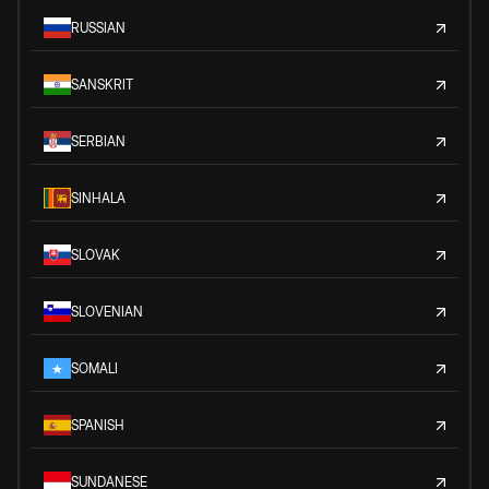
RUSSIAN
SANSKRIT
SERBIAN
SINHALA
SLOVAK
SLOVENIAN
SOMALI
SPANISH
SUNDANESE