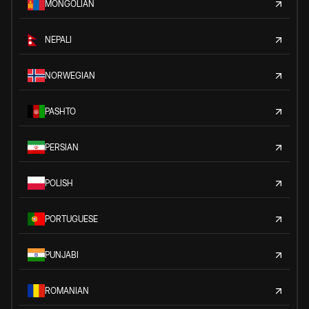
MONGOLIAN
NEPALI
NORWEGIAN
PASHTO
PERSIAN
POLISH
PORTUGUESE
PUNJABI
ROMANIAN