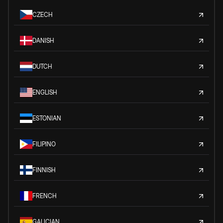
CZECH
DANISH
DUTCH
ENGLISH
ESTONIAN
FILIPINO
FINNISH
FRENCH
GALICIAN