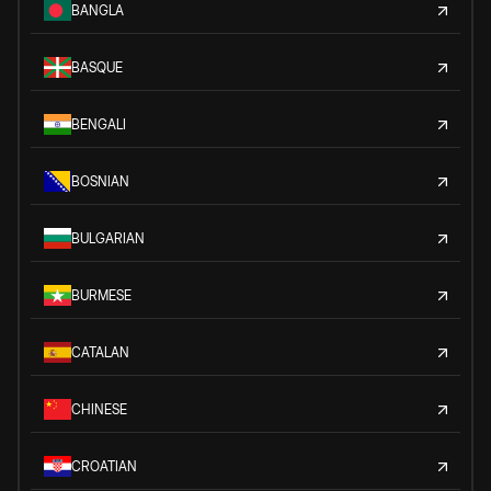
BANGLA
BASQUE
BENGALI
BOSNIAN
BULGARIAN
BURMESE
CATALAN
CHINESE
CROATIAN