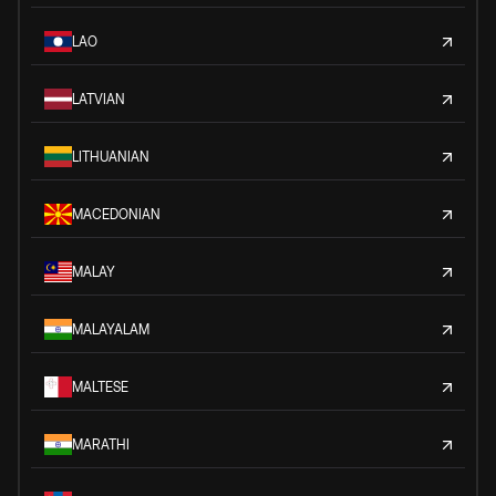
LAO
LATVIAN
LITHUANIAN
MACEDONIAN
MALAY
MALAYALAM
MALTESE
MARATHI