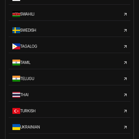
SWAHILI
SWEDISH
TAGALOG
TAMIL
TELUGU
THAI
TURKISH
UKRAINIAN