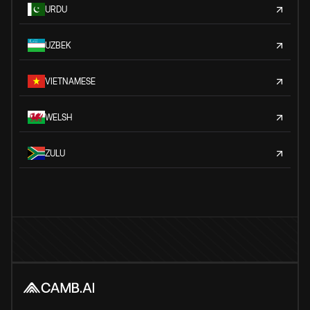
URDU
UZBEK
VIETNAMESE
WELSH
ZULU