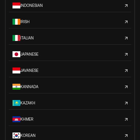
INDONESIAN
IRISH
ITALIAN
JAPANESE
JAVANESE
KANNADA
KAZAKH
KHMER
KOREAN