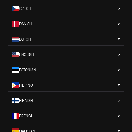
CZECH
DANISH
DUTCH
ENGLISH
ESTONIAN
FILIPINO
FINNISH
FRENCH
GALICIAN