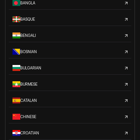
BANGLA
BASQUE
BENGALI
BOSNIAN
BULGARIAN
BURMESE
CATALAN
CHINESE
CROATIAN