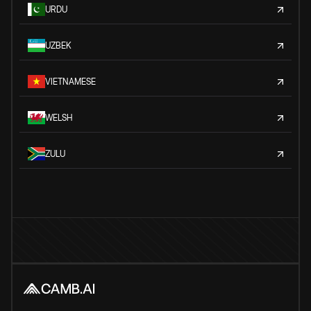
URDU
UZBEK
VIETNAMESE
WELSH
ZULU