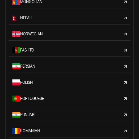
MONGOLIAN
NEPALI
NORWEGIAN
PASHTO
PERSIAN
POLISH
PORTUGUESE
PUNJABI
ROMANIAN