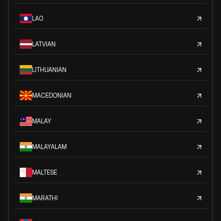
LAO
LATVIAN
LITHUANIAN
MACEDONIAN
MALAY
MALAYALAM
MALTESE
MARATHI