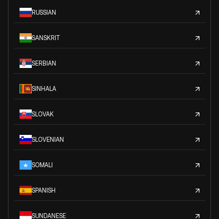
RUSSIAN
SANSKRIT
SERBIAN
SINHALA
SLOVAK
SLOVENIAN
SOMALI
SPANISH
SUNDANESE