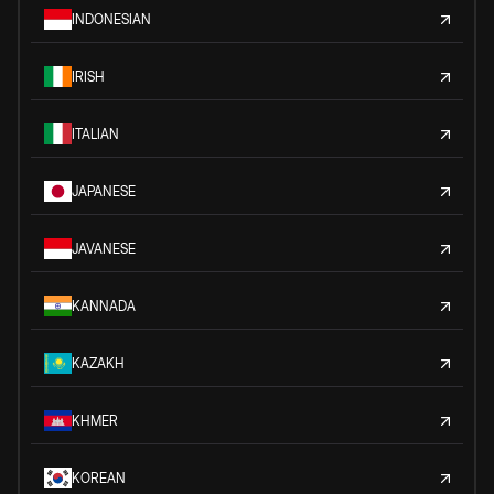
INDONESIAN
IRISH
ITALIAN
JAPANESE
JAVANESE
KANNADA
KAZAKH
KHMER
KOREAN