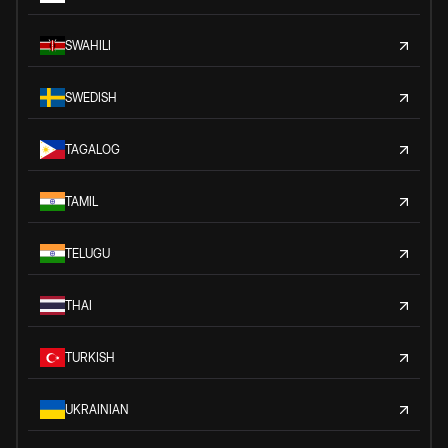
SWAHILI
SWEDISH
TAGALOG
TAMIL
TELUGU
THAI
TURKISH
UKRAINIAN