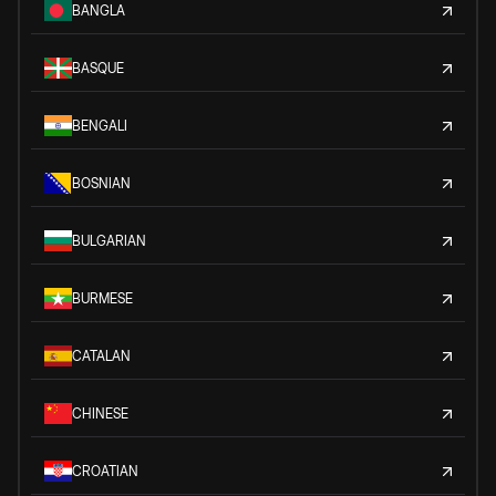
BANGLA
BASQUE
BENGALI
BOSNIAN
BULGARIAN
BURMESE
CATALAN
CHINESE
CROATIAN