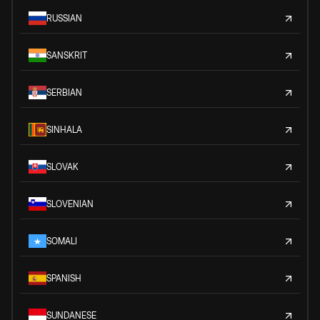
RUSSIAN
SANSKRIT
SERBIAN
SINHALA
SLOVAK
SLOVENIAN
SOMALI
SPANISH
SUNDANESE