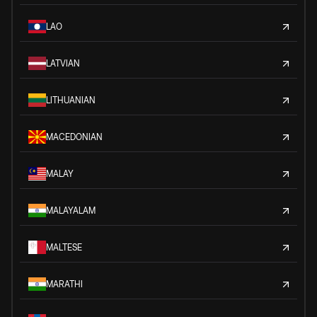
LAO
LATVIAN
LITHUANIAN
MACEDONIAN
MALAY
MALAYALAM
MALTESE
MARATHI