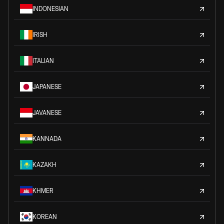
INDONESIAN
IRISH
ITALIAN
JAPANESE
JAVANESE
KANNADA
KAZAKH
KHMER
KOREAN