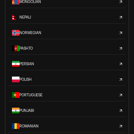
MONGOLIAN
NEPALI
NORWEGIAN
PASHTO
PERSIAN
POLISH
PORTUGUESE
PUNJABI
ROMANIAN