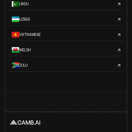
URDU
UZBEK
VIETNAMESE
WELSH
ZULU