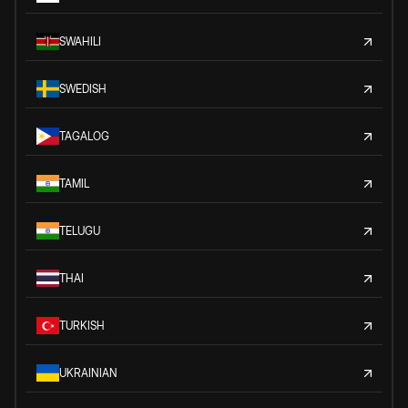
SWAHILI
SWEDISH
TAGALOG
TAMIL
TELUGU
THAI
TURKISH
UKRAINIAN