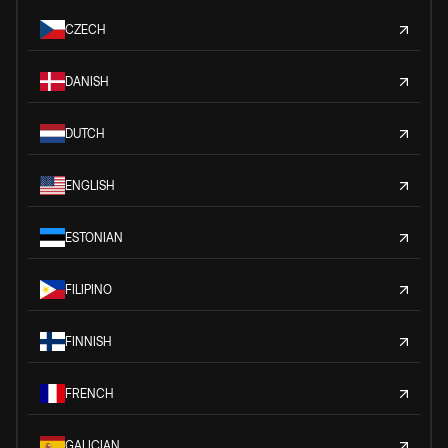
CZECH
DANISH
DUTCH
ENGLISH
ESTONIAN
FILIPINO
FINNISH
FRENCH
GALICIAN