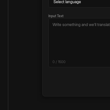
Input Text
0
/ 1500