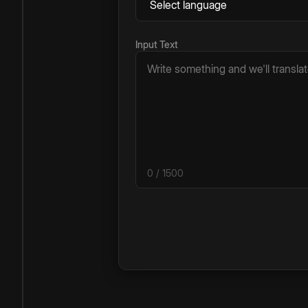
Input Text
0
/ 1500