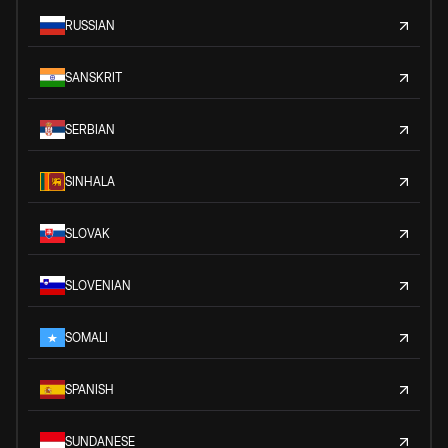
RUSSIAN
SANSKRIT
SERBIAN
SINHALA
SLOVAK
SLOVENIAN
SOMALI
SPANISH
SUNDANESE