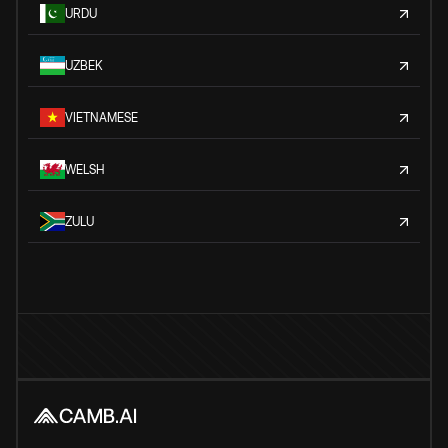
URDU
UZBEK
VIETNAMESE
WELSH
ZULU