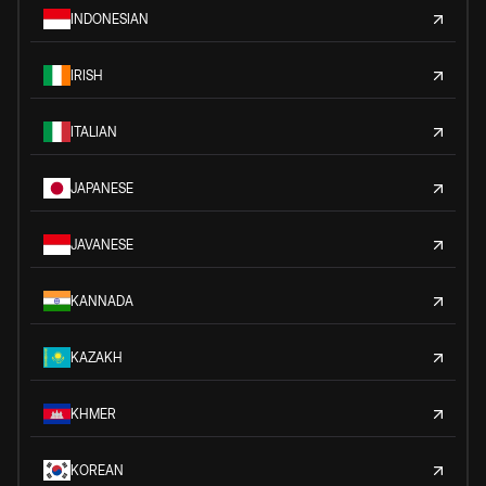
INDONESIAN
IRISH
ITALIAN
JAPANESE
JAVANESE
KANNADA
KAZAKH
KHMER
KOREAN