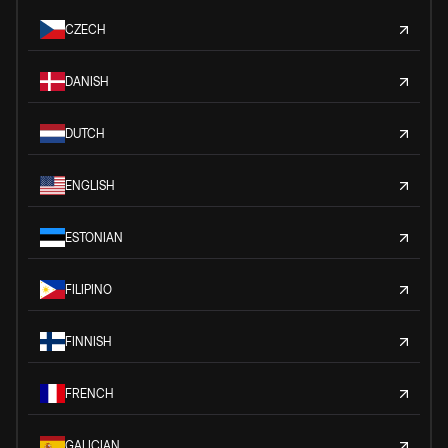
CZECH
DANISH
DUTCH
ENGLISH
ESTONIAN
FILIPINO
FINNISH
FRENCH
GALICIAN