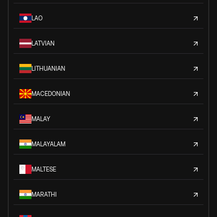
LAO
LATVIAN
LITHUANIAN
MACEDONIAN
MALAY
MALAYALAM
MALTESE
MARATHI