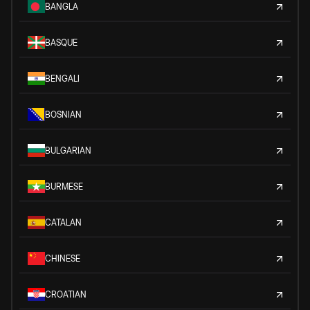
BANGLA
BASQUE
BENGALI
BOSNIAN
BULGARIAN
BURMESE
CATALAN
CHINESE
CROATIAN