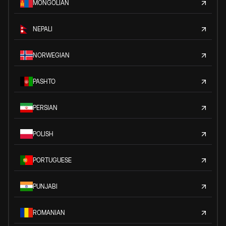
MONGOLIAN
NEPALI
NORWEGIAN
PASHTO
PERSIAN
POLISH
PORTUGUESE
PUNJABI
ROMANIAN