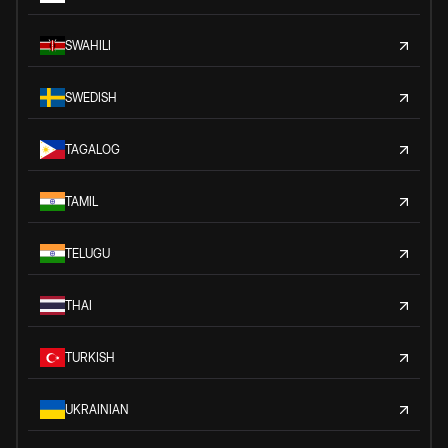
SWAHILI
SWEDISH
TAGALOG
TAMIL
TELUGU
THAI
TURKISH
UKRAINIAN