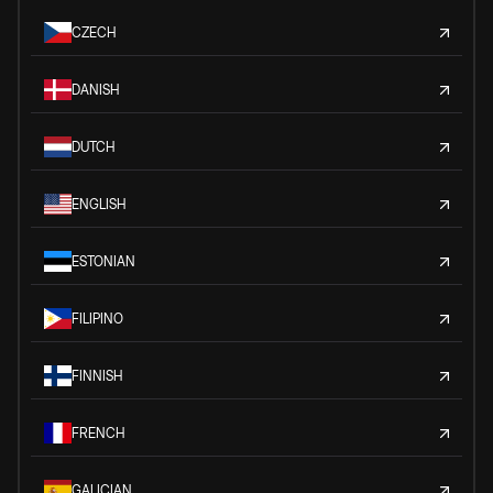
CZECH
DANISH
DUTCH
ENGLISH
ESTONIAN
FILIPINO
FINNISH
FRENCH
GALICIAN