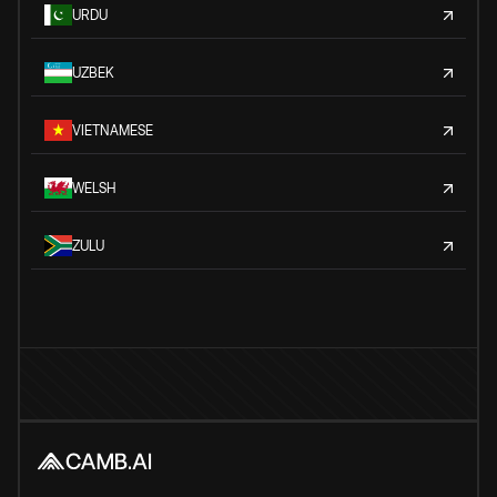
URDU
UZBEK
VIETNAMESE
WELSH
ZULU