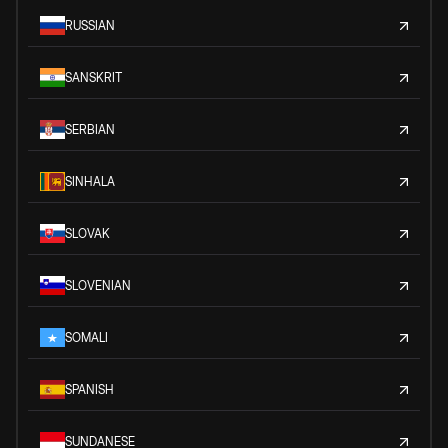
RUSSIAN
SANSKRIT
SERBIAN
SINHALA
SLOVAK
SLOVENIAN
SOMALI
SPANISH
SUNDANESE