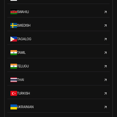
SWAHILI
SWEDISH
TAGALOG
TAMIL
TELUGU
THAI
TURKISH
UKRAINIAN