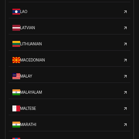
LAO
LATVIAN
LITHUANIAN
MACEDONIAN
MALAY
MALAYALAM
MALTESE
MARATHI