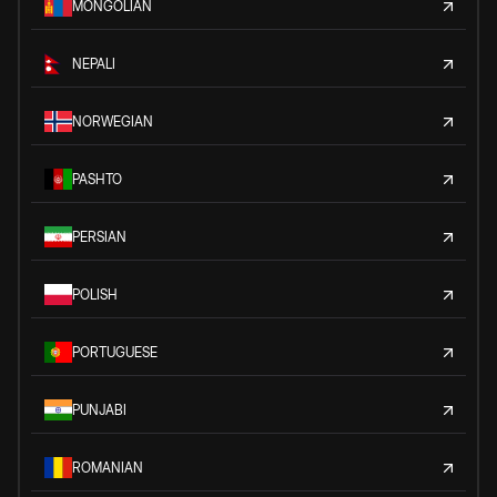
MONGOLIAN
NEPALI
NORWEGIAN
PASHTO
PERSIAN
POLISH
PORTUGUESE
PUNJABI
ROMANIAN