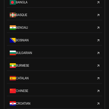
BANGLA
BASQUE
BENGALI
BOSNIAN
BULGARIAN
BURMESE
CATALAN
CHINESE
CROATIAN