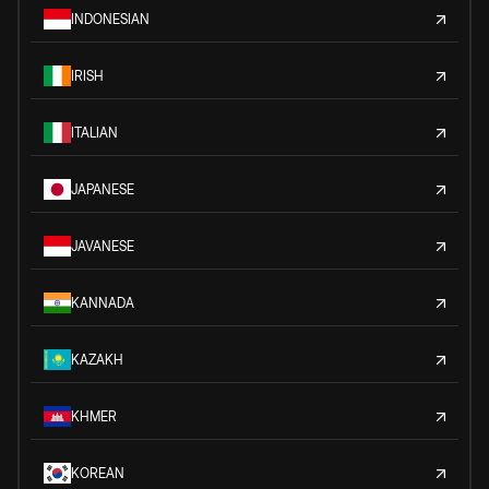
INDONESIAN
IRISH
ITALIAN
JAPANESE
JAVANESE
KANNADA
KAZAKH
KHMER
KOREAN