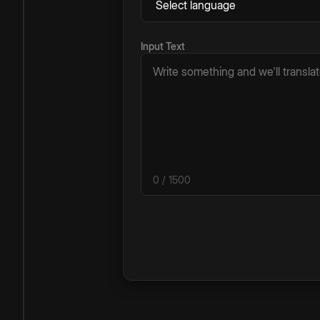
Input Text
0
/ 1500