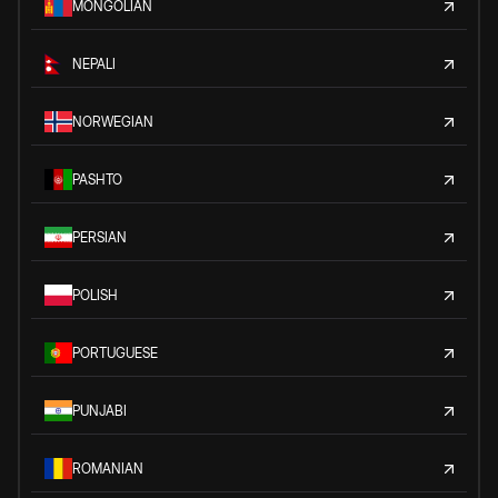
MONGOLIAN
NEPALI
NORWEGIAN
PASHTO
PERSIAN
POLISH
PORTUGUESE
PUNJABI
ROMANIAN