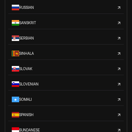
RUSSIAN
SANSKRIT
SERBIAN
SINHALA
SLOVAK
SLOVENIAN
SOMALI
SPANISH
SUNDANESE