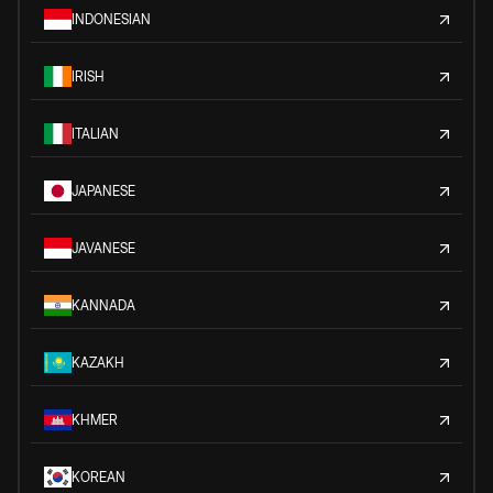
INDONESIAN
IRISH
ITALIAN
JAPANESE
JAVANESE
KANNADA
KAZAKH
KHMER
KOREAN