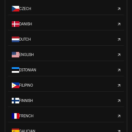
CZECH
DANISH
DUTCH
ENGLISH
ESTONIAN
FILIPINO
FINNISH
FRENCH
GALICIAN