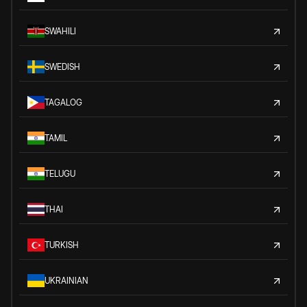
SWAHILI
SWEDISH
TAGALOG
TAMIL
TELUGU
THAI
TURKISH
UKRAINIAN