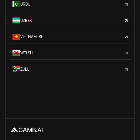
URDU
UZBEK
VIETNAMESE
WELSH
ZULU