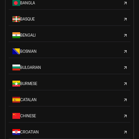
BANGLA
BASQUE
BENGALI
BOSNIAN
BULGARIAN
BURMESE
CATALAN
CHINESE
CROATIAN