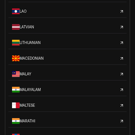
LAO
LATVIAN
LITHUANIAN
MACEDONIAN
MALAY
MALAYALAM
MALTESE
MARATHI