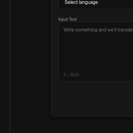
Input Text
0
/ 1500