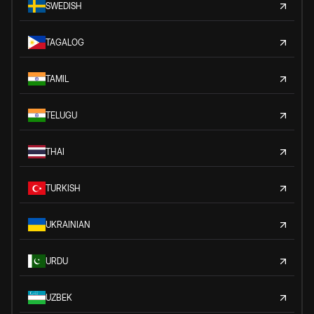
SWEDISH
TAGALOG
TAMIL
TELUGU
THAI
TURKISH
UKRAINIAN
URDU
UZBEK