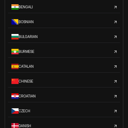
BENGALI
BOSNIAN
BULGARIAN
BURMESE
CATALAN
CHINESE
CROATIAN
CZECH
DANISH