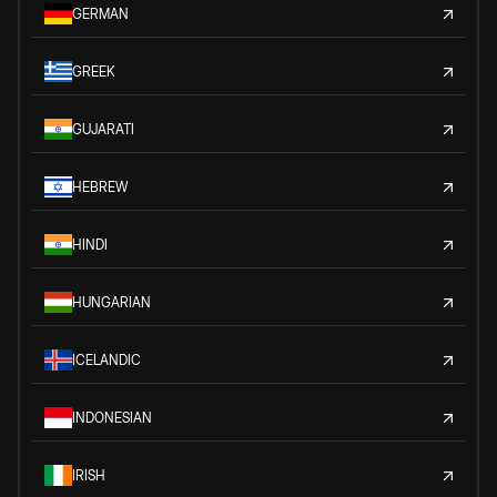
GERMAN
GREEK
GUJARATI
HEBREW
HINDI
HUNGARIAN
ICELANDIC
INDONESIAN
IRISH