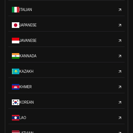
ITALIAN
JAPANESE
JAVANESE
KANNADA
KAZAKH
KHMER
KOREAN
LAO