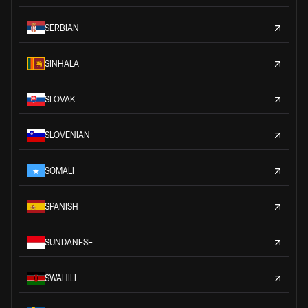
SERBIAN
SINHALA
SLOVAK
SLOVENIAN
SOMALI
SPANISH
SUNDANESE
SWAHILI