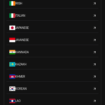
IRISH
ITALIAN
JAPANESE
JAVANESE
KANNADA
KAZAKH
KHMER
KOREAN
LAO