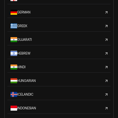
GERMAN
GREEK
GUJARATI
HEBREW
HINDI
HUNGARIAN
ICELANDIC
INDONESIAN