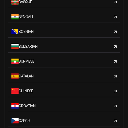
BASQUE
BENGALI
BOSNIAN
BULGARIAN
BURMESE
CATALAN
CHINESE
CROATIAN
CZECH