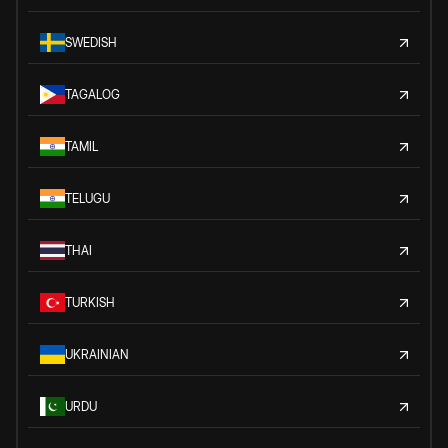
SWEDISH
TAGALOG
TAMIL
TELUGU
THAI
TURKISH
UKRAINIAN
URDU