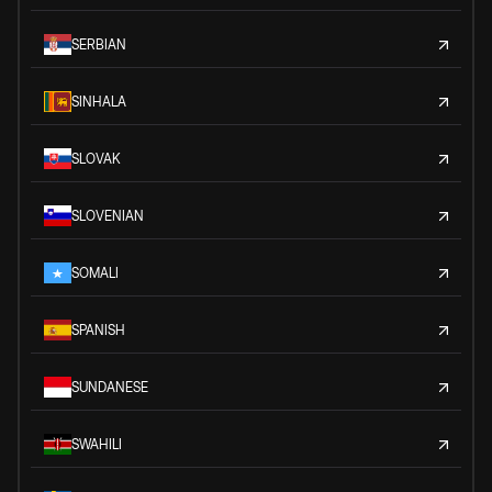
SERBIAN
SINHALA
SLOVAK
SLOVENIAN
SOMALI
SPANISH
SUNDANESE
SWAHILI