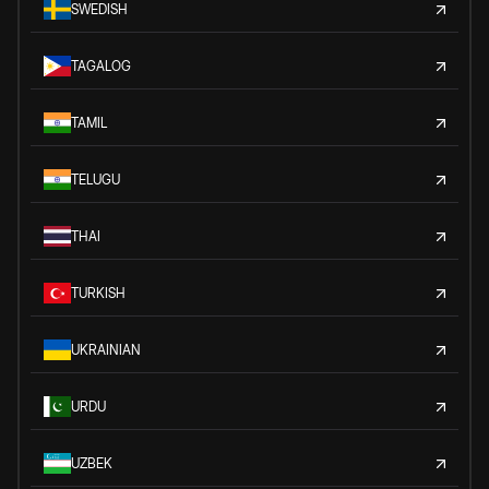
SWEDISH
TAGALOG
TAMIL
TELUGU
THAI
TURKISH
UKRAINIAN
URDU
UZBEK