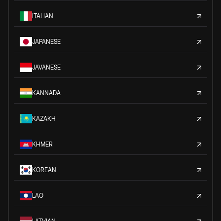
ITALIAN
JAPANESE
JAVANESE
KANNADA
KAZAKH
KHMER
KOREAN
LAO