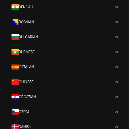
BENGALI
BOSNIAN
BULGARIAN
BURMESE
CATALAN
CHINESE
CROATIAN
CZECH
DANISH