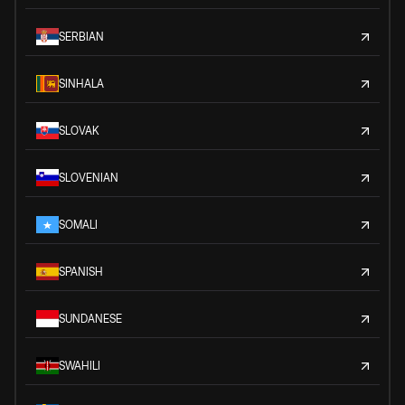
SERBIAN
SINHALA
SLOVAK
SLOVENIAN
SOMALI
SPANISH
SUNDANESE
SWAHILI