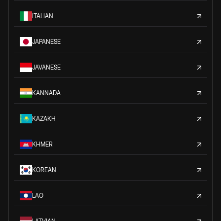
ITALIAN
JAPANESE
JAVANESE
KANNADA
KAZAKH
KHMER
KOREAN
LAO