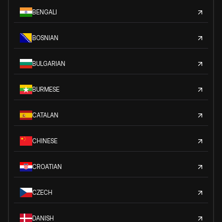
BENGALI
BOSNIAN
BULGARIAN
BURMESE
CATALAN
CHINESE
CROATIAN
CZECH
DANISH