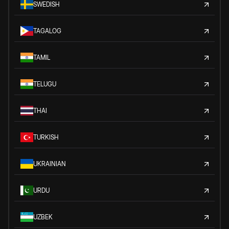
SWEDISH
TAGALOG
TAMIL
TELUGU
THAI
TURKISH
UKRAINIAN
URDU
UZBEK