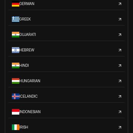
GERMAN
GREEK
GUJARATI
HEBREW
HINDI
HUNGARIAN
ICELANDIC
INDONESIAN
IRISH