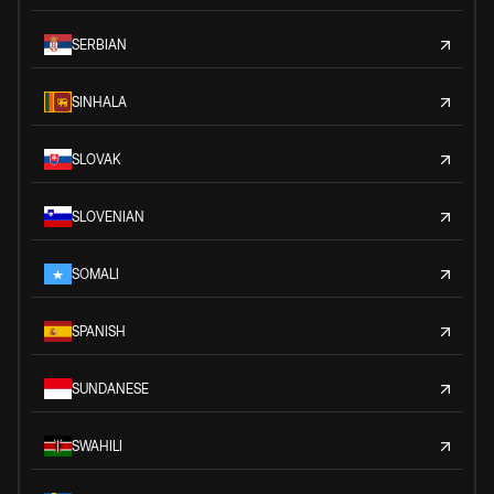
SERBIAN
SINHALA
SLOVAK
SLOVENIAN
SOMALI
SPANISH
SUNDANESE
SWAHILI