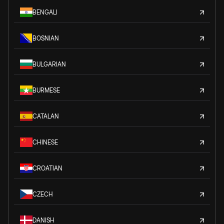
BENGALI
BOSNIAN
BULGARIAN
BURMESE
CATALAN
CHINESE
CROATIAN
CZECH
DANISH