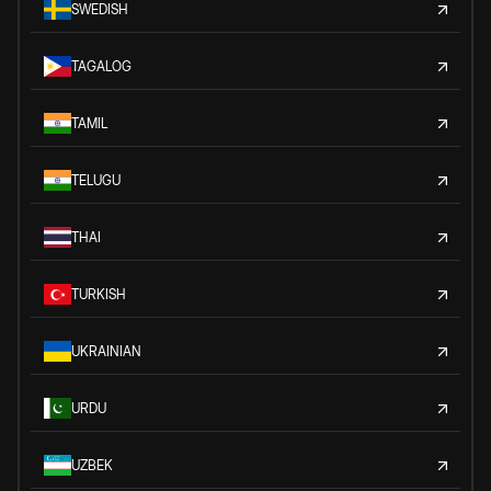
SWEDISH
TAGALOG
TAMIL
TELUGU
THAI
TURKISH
UKRAINIAN
URDU
UZBEK