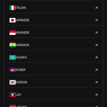
ITALIAN
JAPANESE
JAVANESE
KANNADA
KAZAKH
KHMER
KOREAN
LAO