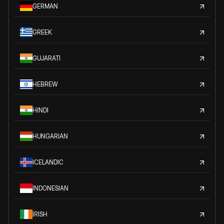
GERMAN
GREEK
GUJARATI
HEBREW
HINDI
HUNGARIAN
ICELANDIC
INDONESIAN
IRISH