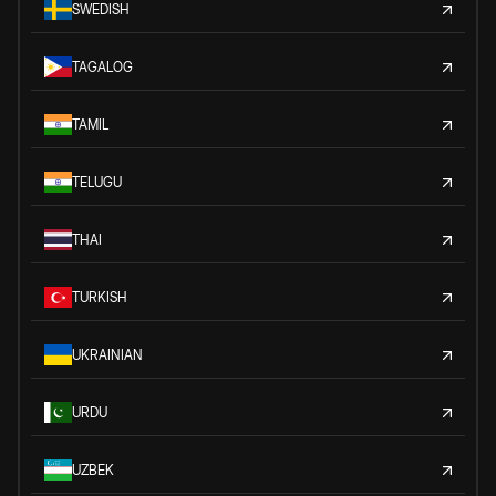
SWEDISH
TAGALOG
TAMIL
TELUGU
THAI
TURKISH
UKRAINIAN
URDU
UZBEK