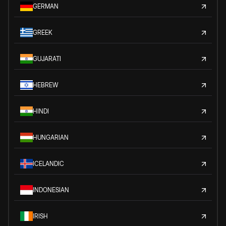
GERMAN
GREEK
GUJARATI
HEBREW
HINDI
HUNGARIAN
ICELANDIC
INDONESIAN
IRISH