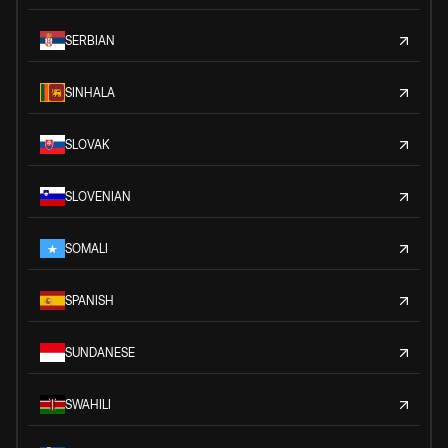
SERBIAN
SINHALA
SLOVAK
SLOVENIAN
SOMALI
SPANISH
SUNDANESE
SWAHILI