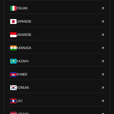
ITALIAN
JAPANESE
JAVANESE
KANNADA
KAZAKH
KHMER
KOREAN
LAO