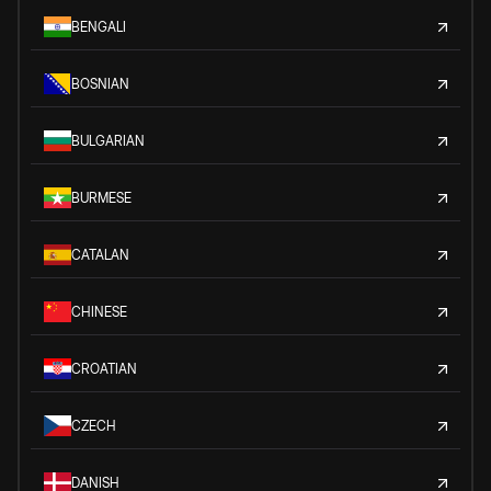
BENGALI
BOSNIAN
BULGARIAN
BURMESE
CATALAN
CHINESE
CROATIAN
CZECH
DANISH