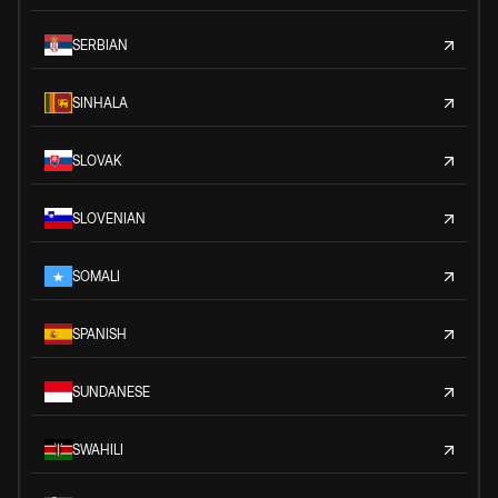
SERBIAN
SINHALA
SLOVAK
SLOVENIAN
SOMALI
SPANISH
SUNDANESE
SWAHILI