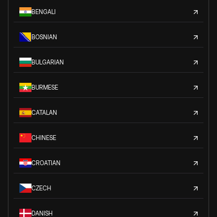
BENGALI
BOSNIAN
BULGARIAN
BURMESE
CATALAN
CHINESE
CROATIAN
CZECH
DANISH