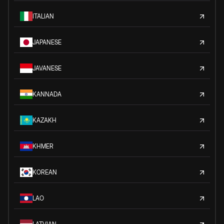
ITALIAN
JAPANESE
JAVANESE
KANNADA
KAZAKH
KHMER
KOREAN
LAO