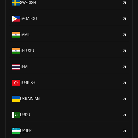
SWEDISH
TAGALOG
TAMIL
TELUGU
THAI
TURKISH
UKRAINIAN
URDU
UZBEK