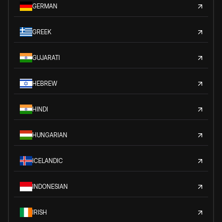
GERMAN
GREEK
GUJARATI
HEBREW
HINDI
HUNGARIAN
ICELANDIC
INDONESIAN
IRISH