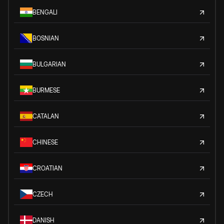
BENGALI
BOSNIAN
BULGARIAN
BURMESE
CATALAN
CHINESE
CROATIAN
CZECH
DANISH