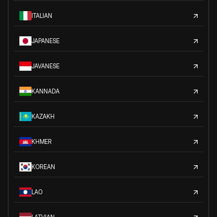
ITALIAN
JAPANESE
JAVANESE
KANNADA
KAZAKH
KHMER
KOREAN
LAO