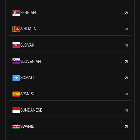
SERBIAN
SINHALA
SLOVAK
SLOVENIAN
SOMALI
SPANISH
SUNDANESE
SWAHILI