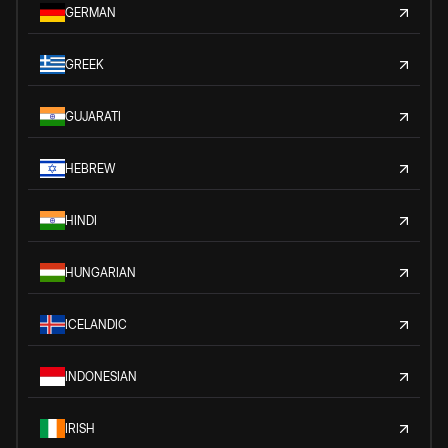
GERMAN
GREEK
GUJARATI
HEBREW
HINDI
HUNGARIAN
ICELANDIC
INDONESIAN
IRISH