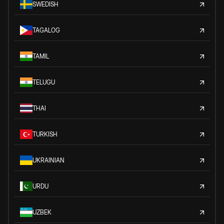
SWEDISH
TAGALOG
TAMIL
TELUGU
THAI
TURKISH
UKRAINIAN
URDU
UZBEK