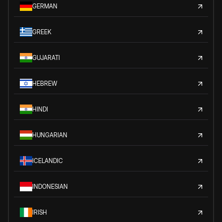
GERMAN
GREEK
GUJARATI
HEBREW
HINDI
HUNGARIAN
ICELANDIC
INDONESIAN
IRISH