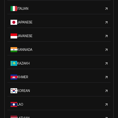
ITALIAN
JAPANESE
JAVANESE
KANNADA
KAZAKH
KHMER
KOREAN
LAO