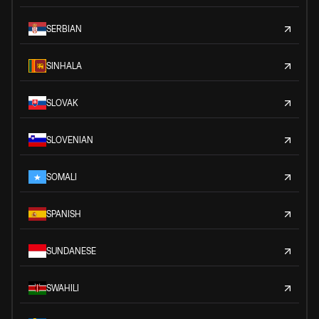
SERBIAN
SINHALA
SLOVAK
SLOVENIAN
SOMALI
SPANISH
SUNDANESE
SWAHILI