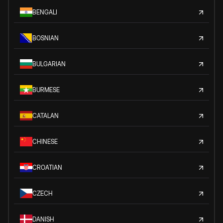
BENGALI
BOSNIAN
BULGARIAN
BURMESE
CATALAN
CHINESE
CROATIAN
CZECH
DANISH