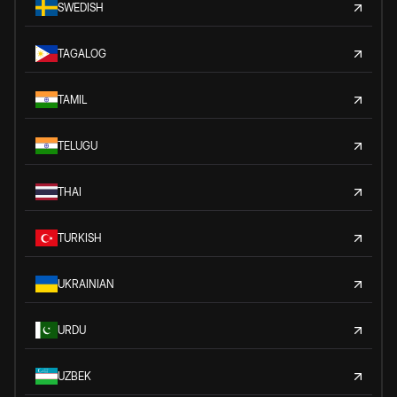
SWEDISH
TAGALOG
TAMIL
TELUGU
THAI
TURKISH
UKRAINIAN
URDU
UZBEK