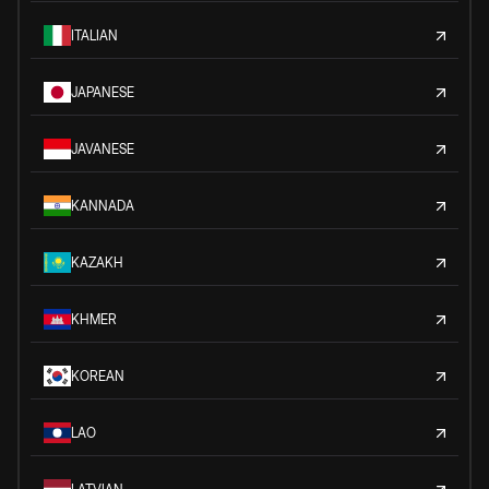
ITALIAN
JAPANESE
JAVANESE
KANNADA
KAZAKH
KHMER
KOREAN
LAO