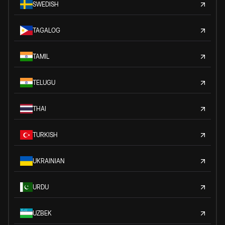
SWEDISH
TAGALOG
TAMIL
TELUGU
THAI
TURKISH
UKRAINIAN
URDU
UZBEK