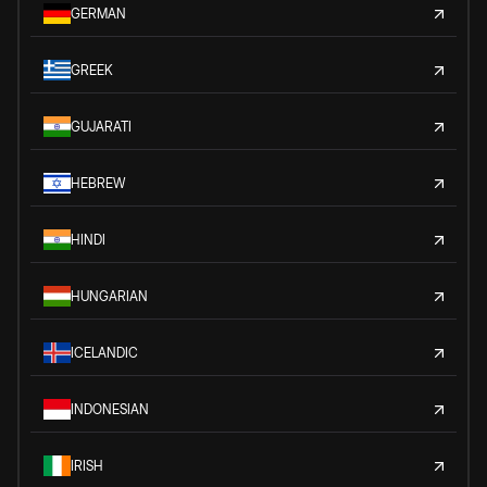
GERMAN
GREEK
GUJARATI
HEBREW
HINDI
HUNGARIAN
ICELANDIC
INDONESIAN
IRISH