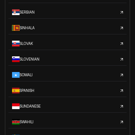
SERBIAN
SINHALA
SLOVAK
SLOVENIAN
SOMALI
SPANISH
SUNDANESE
SWAHILI