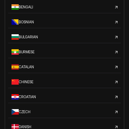
BENGALI
BOSNIAN
BULGARIAN
BURMESE
CATALAN
CHINESE
CROATIAN
CZECH
DANISH