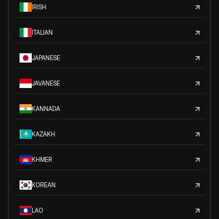
IRISH
ITALIAN
JAPANESE
JAVANESE
KANNADA
KAZAKH
KHMER
KOREAN
LAO