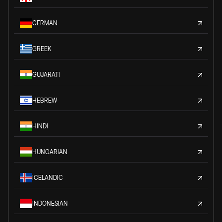
GERMAN
GREEK
GUJARATI
HEBREW
HINDI
HUNGARIAN
ICELANDIC
INDONESIAN