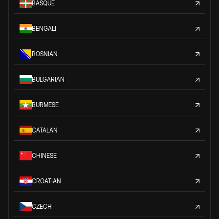
BASQUE
BENGALI
BOSNIAN
BULGARIAN
BURMESE
CATALAN
CHINESE
CROATIAN
CZECH