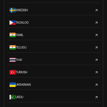
SWEDISH
TAGALOG
TAMIL
TELUGU
THAI
TURKISH
UKRAINIAN
URDU