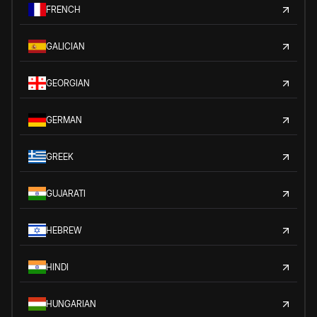
FRENCH
GALICIAN
GEORGIAN
GERMAN
GREEK
GUJARATI
HEBREW
HINDI
HUNGARIAN