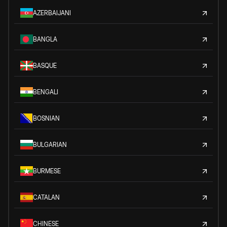
AZERBAIJANI
BANGLA
BASQUE
BENGALI
BOSNIAN
BULGARIAN
BURMESE
CATALAN
CHINESE