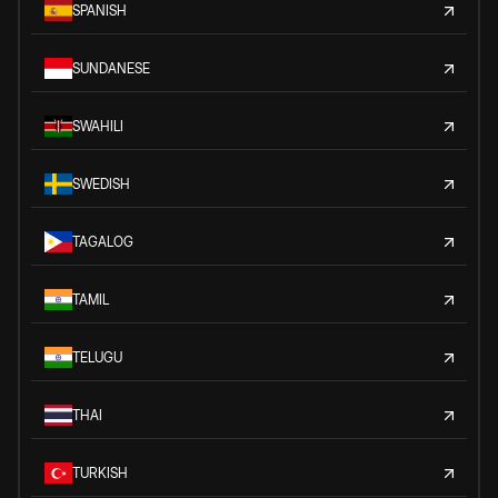
SPANISH
SUNDANESE
SWAHILI
SWEDISH
TAGALOG
TAMIL
TELUGU
THAI
TURKISH