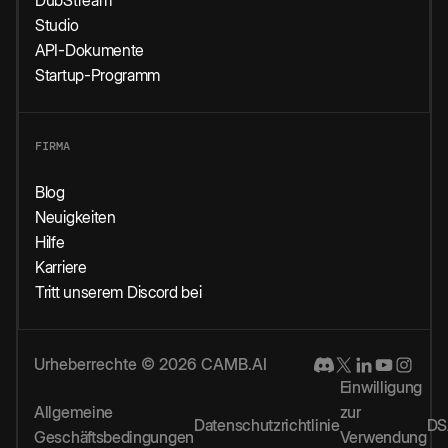
DubStream
Studio
API-Dokumente
Startup-Programm
FIRMA
Blog
Neuigkeiten
Hilfe
Karriere
Tritt unserem Discord bei
Urheberrechte © 2026 CAMB.AI
Einwilligung
Allgemeine
zur
Datenschutzrichtlinie
DS
Geschäftsbedingungen
Verwendung