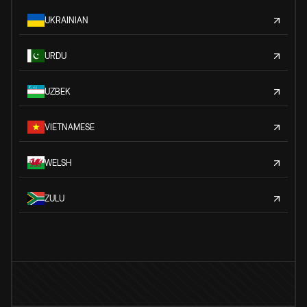
UKRAINIAN
URDU
UZBEK
VIETNAMESE
WELSH
ZULU