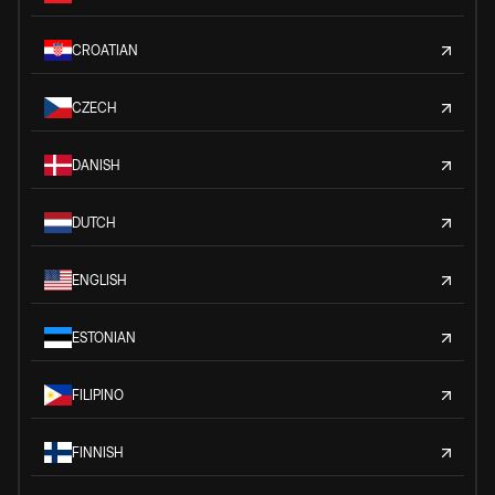
CROATIAN
CZECH
DANISH
DUTCH
ENGLISH
ESTONIAN
FILIPINO
FINNISH