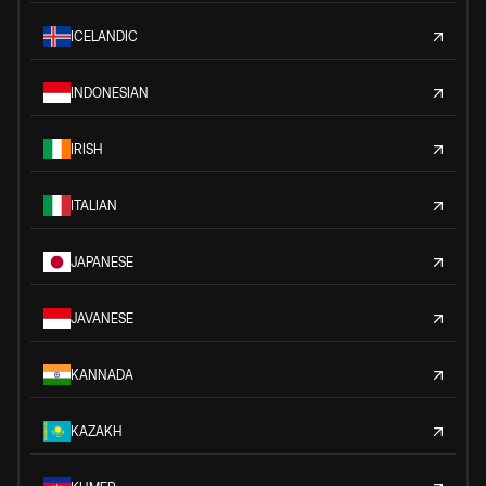
ICELANDIC
INDONESIAN
IRISH
ITALIAN
JAPANESE
JAVANESE
KANNADA
KAZAKH