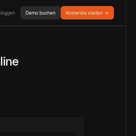
nloggen
Demo buchen
Kostenlos starten →
line