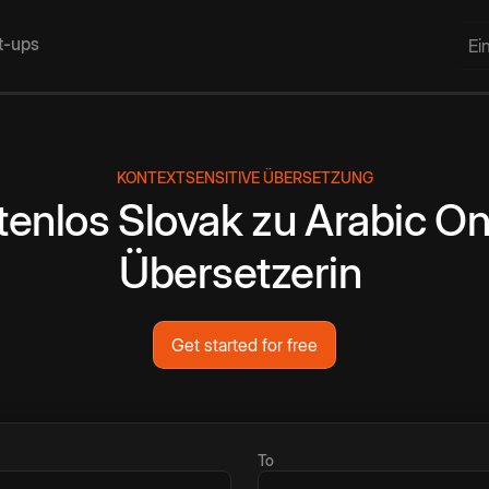
rt-ups
Ei
KONTEXTSENSITIVE ÜBERSETZUNG
tenlos
Slovak
zu
Arabic
On
Übersetzerin
Get started for free
To