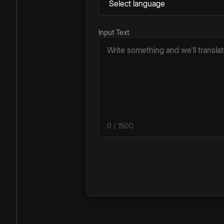
Input Text
0
/ 1500