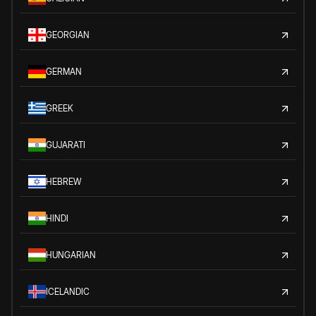
GEORGIAN
GERMAN
GREEK
GUJARATI
HEBREW
HINDI
HUNGARIAN
ICELANDIC