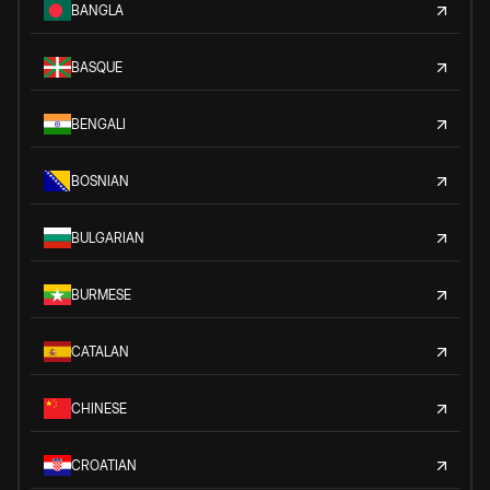
BANGLA
BASQUE
BENGALI
BOSNIAN
BULGARIAN
BURMESE
CATALAN
CHINESE
CROATIAN