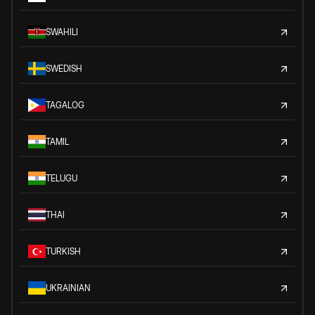
SWAHILI
SWEDISH
TAGALOG
TAMIL
TELUGU
THAI
TURKISH
UKRAINIAN