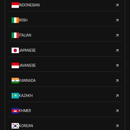
INDONESIAN
IRISH
ITALIAN
JAPANESE
JAVANESE
KANNADA
KAZAKH
KHMER
KOREAN