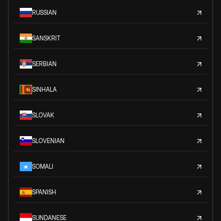
RUSSIAN
SANSKRIT
SERBIAN
SINHALA
SLOVAK
SLOVENIAN
SOMALI
SPANISH
SUNDANESE