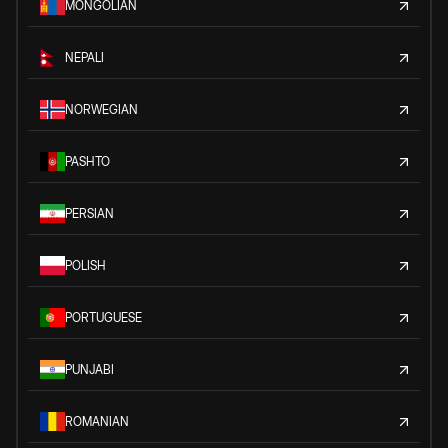
MONGOLIAN
NEPALI
NORWEGIAN
PASHTO
PERSIAN
POLISH
PORTUGUESE
PUNJABI
ROMANIAN