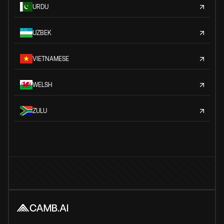
URDU
UZBEK
VIETNAMESE
WELSH
ZULU