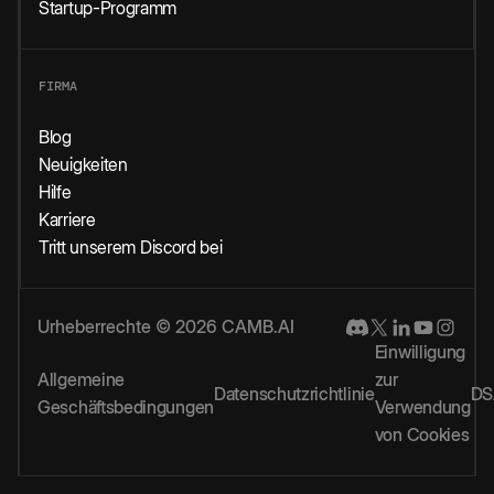
Startup-Programm
FIRMA
Blog
Neuigkeiten
Hilfe
Karriere
Tritt unserem Discord bei
Urheberrechte © 2026 CAMB.AI
Einwilligung
Allgemeine
zur
Datenschutzrichtlinie
DS
Geschäftsbedingungen
Verwendung
von Cookies