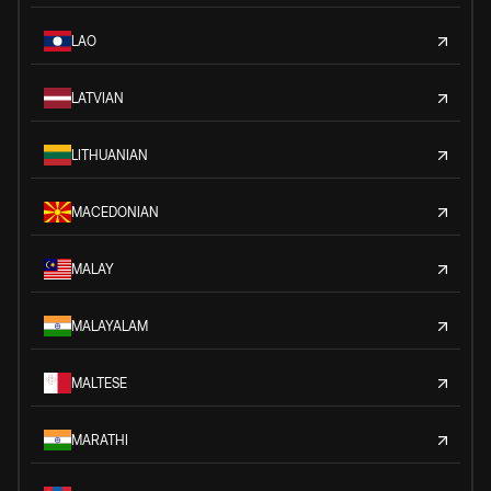
LAO
LATVIAN
LITHUANIAN
MACEDONIAN
MALAY
MALAYALAM
MALTESE
MARATHI