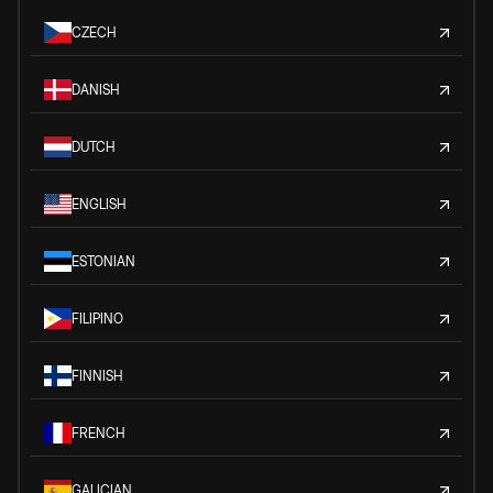
CZECH
DANISH
DUTCH
ENGLISH
ESTONIAN
FILIPINO
FINNISH
FRENCH
GALICIAN