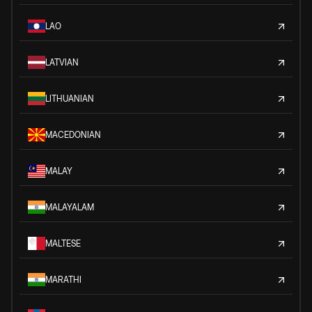
LAO
LATVIAN
LITHUANIAN
MACEDONIAN
MALAY
MALAYALAM
MALTESE
MARATHI