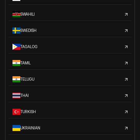
SWAHILI
SWEDISH
TAGALOG
TAMIL
TELUGU
THAI
TURKISH
UKRAINIAN