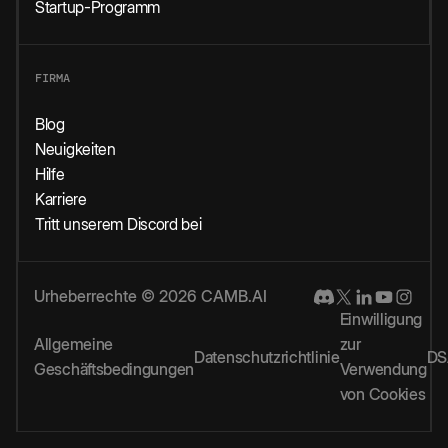
Startup-Programm
FIRMA
Blog
Neuigkeiten
Hilfe
Karriere
Tritt unserem Discord bei
Urheberrechte © 2026 CAMB.AI
Einwilligung
Allgemeine
zur
Datenschutzrichtlinie
DS
Geschäftsbedingungen
Verwendung
von Cookies