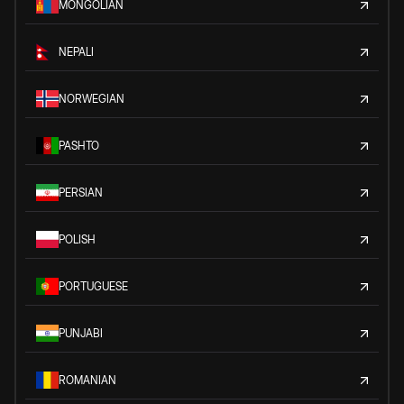
MONGOLIAN
NEPALI
NORWEGIAN
PASHTO
PERSIAN
POLISH
PORTUGUESE
PUNJABI
ROMANIAN