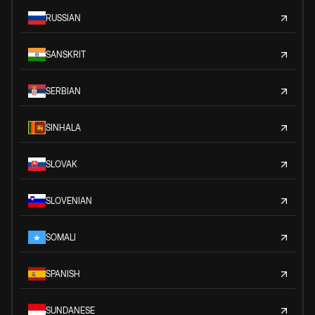
RUSSIAN
SANSKRIT
SERBIAN
SINHALA
SLOVAK
SLOVENIAN
SOMALI
SPANISH
SUNDANESE