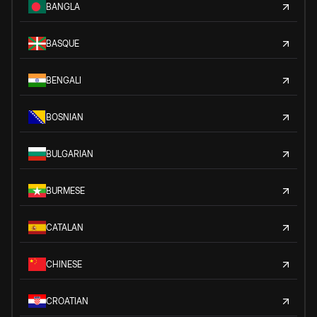
BANGLA
BASQUE
BENGALI
BOSNIAN
BULGARIAN
BURMESE
CATALAN
CHINESE
CROATIAN