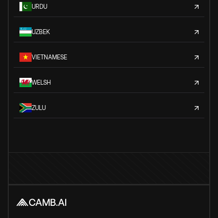
URDU
UZBEK
VIETNAMESE
WELSH
ZULU