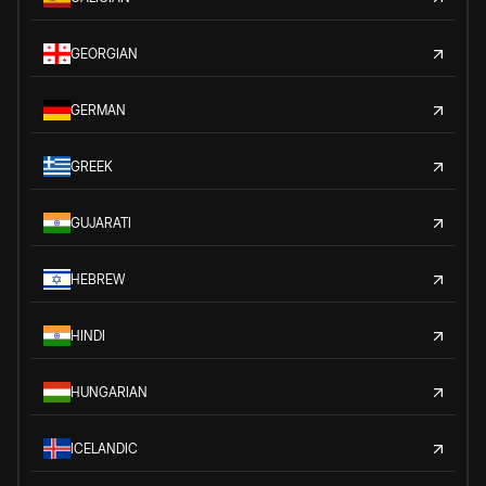
GEORGIAN
GERMAN
GREEK
GUJARATI
HEBREW
HINDI
HUNGARIAN
ICELANDIC