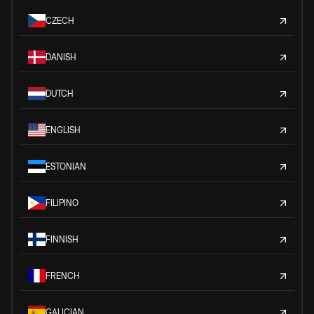
CZECH
DANISH
DUTCH
ENGLISH
ESTONIAN
FILIPINO
FINNISH
FRENCH
GALICIAN