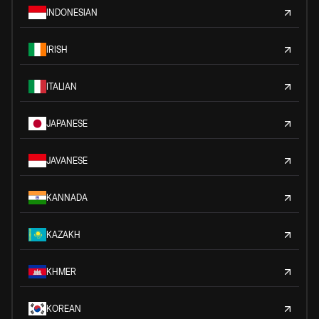
INDONESIAN
IRISH
ITALIAN
JAPANESE
JAVANESE
KANNADA
KAZAKH
KHMER
KOREAN