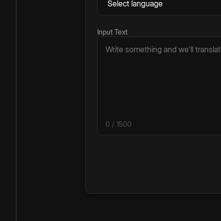
Input Text
0
/ 1500