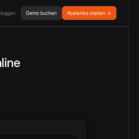
nloggen
Demo buchen
Kostenlos starten →
line