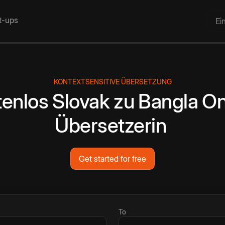
rt-ups
Ei
KONTEXTSENSITIVE ÜBERSETZUNG
tenlos
Slovak
zu
Bangla
On
Übersetzerin
Get started for free
To