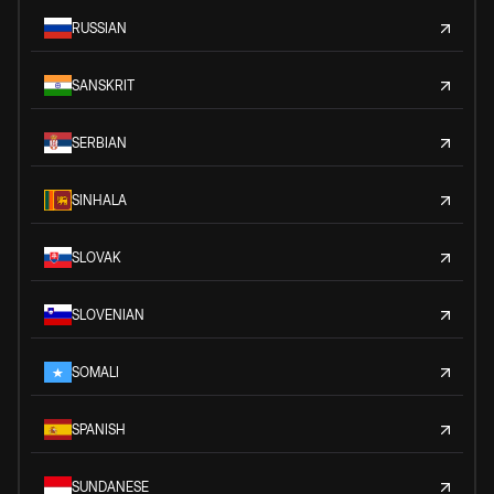
RUSSIAN
SANSKRIT
SERBIAN
SINHALA
SLOVAK
SLOVENIAN
SOMALI
SPANISH
SUNDANESE