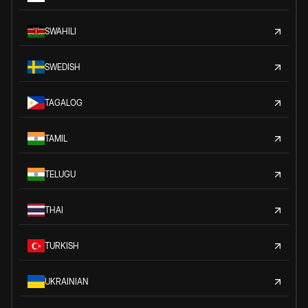
SWAHILI
SWEDISH
TAGALOG
TAMIL
TELUGU
THAI
TURKISH
UKRAINIAN