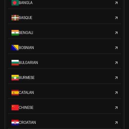
BANGLA
BASQUE
BENGALI
BOSNIAN
BULGARIAN
BURMESE
CATALAN
CHINESE
CROATIAN