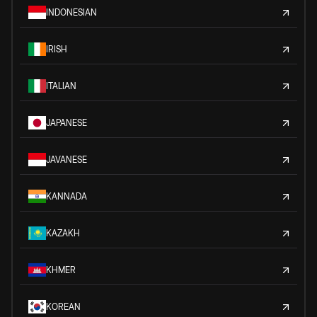
INDONESIAN
IRISH
ITALIAN
JAPANESE
JAVANESE
KANNADA
KAZAKH
KHMER
KOREAN