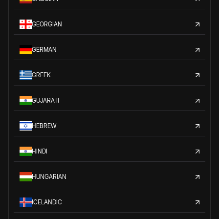
GEORGIAN
GERMAN
GREEK
GUJARATI
HEBREW
HINDI
HUNGARIAN
ICELANDIC