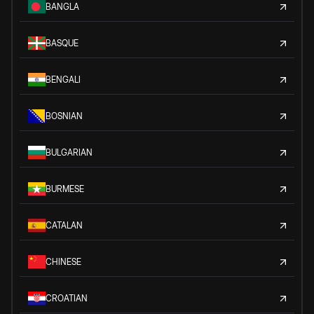
BANGLA
BASQUE
BENGALI
BOSNIAN
BULGARIAN
BURMESE
CATALAN
CHINESE
CROATIAN