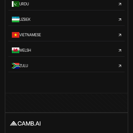
URDU
UZBEK
VIETNAMESE
WELSH
ZULU