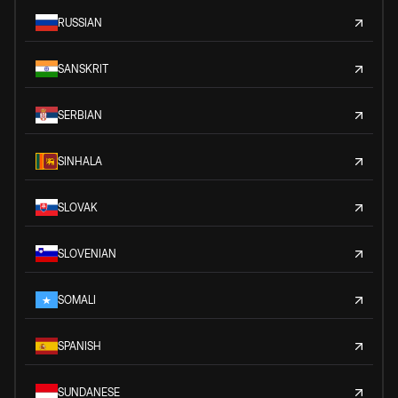
RUSSIAN
SANSKRIT
SERBIAN
SINHALA
SLOVAK
SLOVENIAN
SOMALI
SPANISH
SUNDANESE