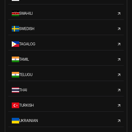
SWAHILI
SWEDISH
TAGALOG
TAMIL
TELUGU
THAI
TURKISH
UKRAINIAN