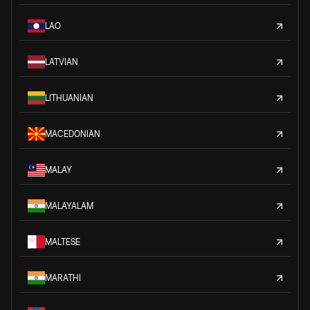
LAO
LATVIAN
LITHUANIAN
MACEDONIAN
MALAY
MALAYALAM
MALTESE
MARATHI