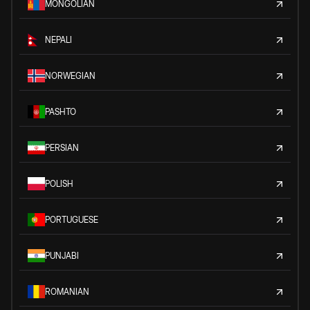
MONGOLIAN
NEPALI
NORWEGIAN
PASHTO
PERSIAN
POLISH
PORTUGUESE
PUNJABI
ROMANIAN