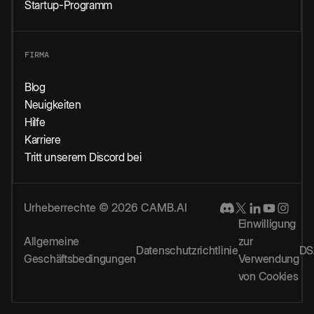
Startup-Programm
FIRMA
Blog
Neuigkeiten
Hilfe
Karriere
Tritt unserem Discord bei
Urheberrechte © 2026 CAMB.AI
Einwilligung
Allgemeine
zur
Datenschutzrichtlinie
DS
Geschäftsbedingungen
Verwendung
von Cookies