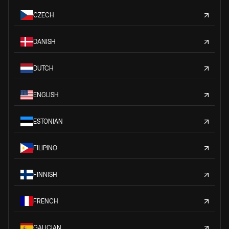
CZECH
DANISH
DUTCH
ENGLISH
ESTONIAN
FILIPINO
FINNISH
FRENCH
GALICIAN