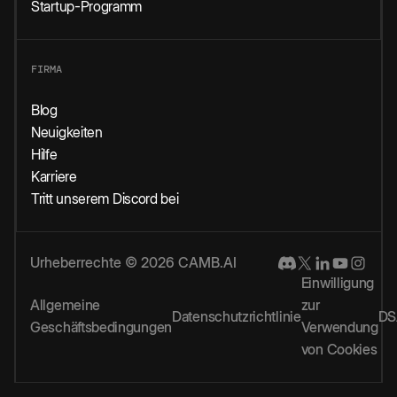
Startup-Programm
FIRMA
Blog
Neuigkeiten
Hilfe
Karriere
Tritt unserem Discord bei
Urheberrechte © 2026 CAMB.AI
Einwilligung
Allgemeine
zur
Datenschutzrichtlinie
DS
Geschäftsbedingungen
Verwendung
von Cookies