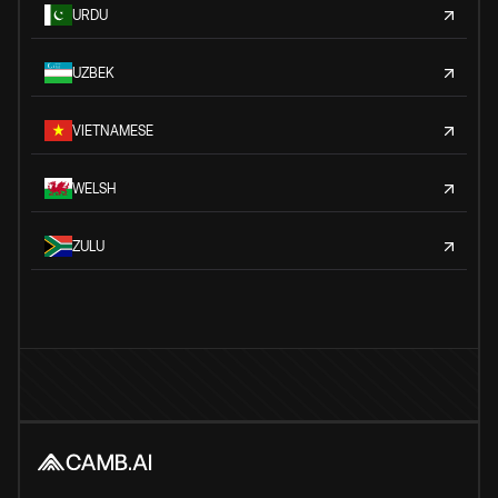
URDU
UZBEK
VIETNAMESE
WELSH
ZULU