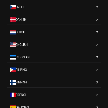
CZECH
DANISH
DUTCH
ENGLISH
ESTONIAN
FILIPINO
FINNISH
FRENCH
GALICIAN