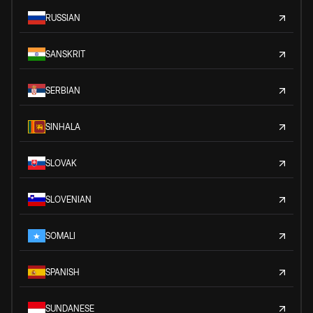
RUSSIAN
SANSKRIT
SERBIAN
SINHALA
SLOVAK
SLOVENIAN
SOMALI
SPANISH
SUNDANESE