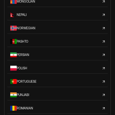
MONGOLIAN
NEPALI
NORWEGIAN
PASHTO
PERSIAN
POLISH
PORTUGUESE
PUNJABI
ROMANIAN