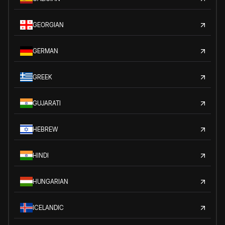
GEORGIAN
GERMAN
GREEK
GUJARATI
HEBREW
HINDI
HUNGARIAN
ICELANDIC