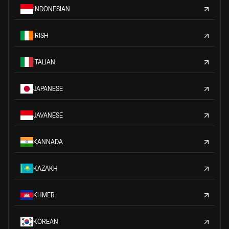
INDONESIAN
IRISH
ITALIAN
JAPANESE
JAVANESE
KANNADA
KAZAKH
KHMER
KOREAN