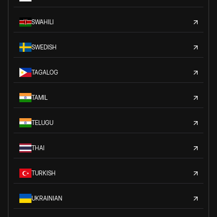
SWAHILI
SWEDISH
TAGALOG
TAMIL
TELUGU
THAI
TURKISH
UKRAINIAN