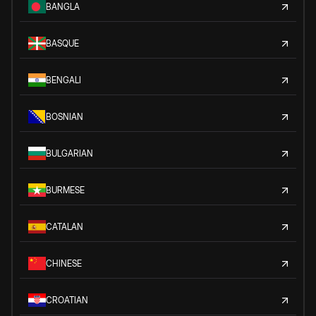
BANGLA
BASQUE
BENGALI
BOSNIAN
BULGARIAN
BURMESE
CATALAN
CHINESE
CROATIAN