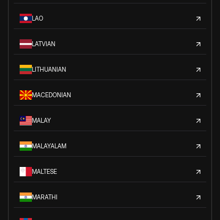
LAO
LATVIAN
LITHUANIAN
MACEDONIAN
MALAY
MALAYALAM
MALTESE
MARATHI