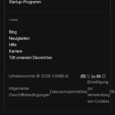
Startup-Programm
FIRMA
Blog
Neuigkeiten
Hilfe
Karriere
Tritt unserem Discord bei
Urheberrechte © 2026 CAMB.AI
Einwilligung
Allgemeine
zur
Datenschutzrichtlinie
DS
Geschäftsbedingungen
Verwendung
von Cookies