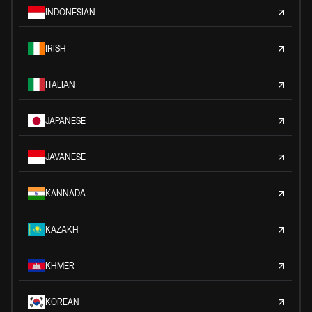
INDONESIAN
IRISH
ITALIAN
JAPANESE
JAVANESE
KANNADA
KAZAKH
KHMER
KOREAN