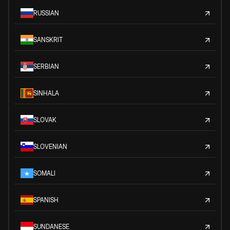
RUSSIAN
SANSKRIT
SERBIAN
SINHALA
SLOVAK
SLOVENIAN
SOMALI
SPANISH
SUNDANESE