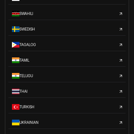
SWAHILI
SWEDISH
TAGALOG
TAMIL
TELUGU
THAI
TURKISH
UKRAINIAN