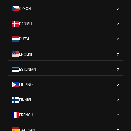
CZECH
DANISH
DUTCH
ENGLISH
ESTONIAN
FILIPINO
FINNISH
FRENCH
GALICIAN