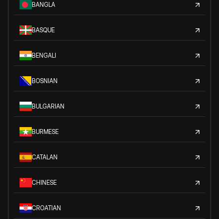
BANGLA
BASQUE
BENGALI
BOSNIAN
BULGARIAN
BURMESE
CATALAN
CHINESE
CROATIAN