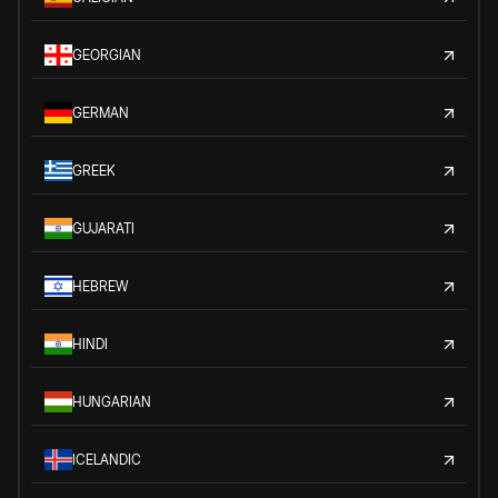
GEORGIAN
GERMAN
GREEK
GUJARATI
HEBREW
HINDI
HUNGARIAN
ICELANDIC