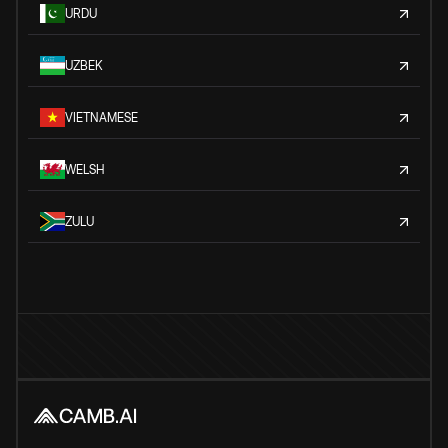
URDU
UZBEK
VIETNAMESE
WELSH
ZULU