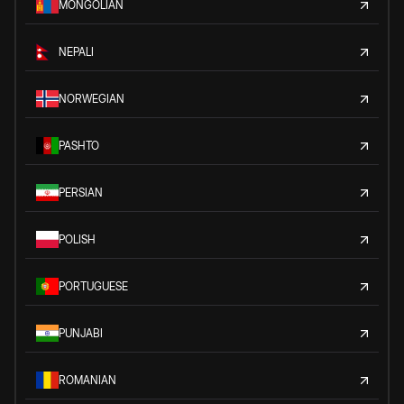
MONGOLIAN
NEPALI
NORWEGIAN
PASHTO
PERSIAN
POLISH
PORTUGUESE
PUNJABI
ROMANIAN