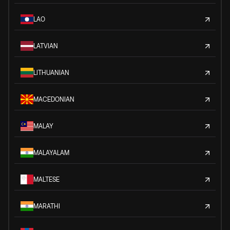
LAO
LATVIAN
LITHUANIAN
MACEDONIAN
MALAY
MALAYALAM
MALTESE
MARATHI