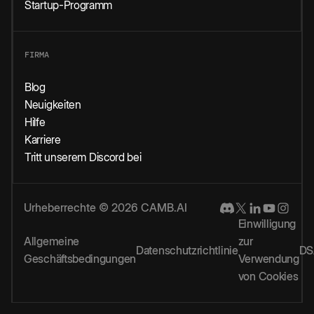
Startup-Programm
FIRMA
Blog
Neuigkeiten
Hilfe
Karriere
Tritt unserem Discord bei
Urheberrechte © 2026 CAMB.AI
Einwilligung
Allgemeine
zur
Datenschutzrichtlinie
DS
Geschäftsbedingungen
Verwendung
von Cookies