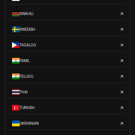
SWAHILI
SWEDISH
TAGALOG
TAMIL
TELUGU
THAI
TURKISH
UKRAINIAN