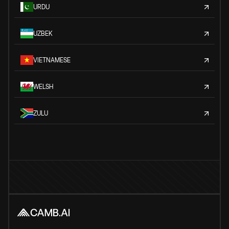
URDU
UZBEK
VIETNAMESE
WELSH
ZULU