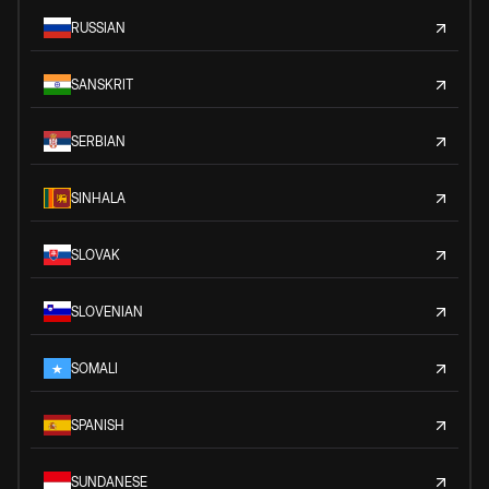
RUSSIAN
SANSKRIT
SERBIAN
SINHALA
SLOVAK
SLOVENIAN
SOMALI
SPANISH
SUNDANESE