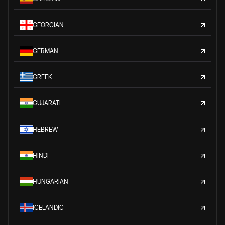
GEORGIAN
GERMAN
GREEK
GUJARATI
HEBREW
HINDI
HUNGARIAN
ICELANDIC