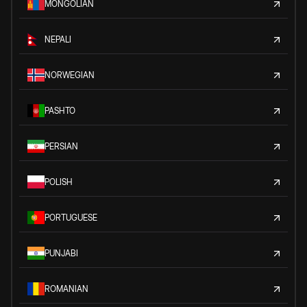
MONGOLIAN
NEPALI
NORWEGIAN
PASHTO
PERSIAN
POLISH
PORTUGUESE
PUNJABI
ROMANIAN