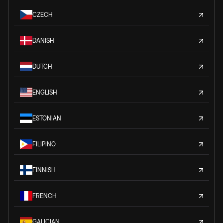
CZECH
DANISH
DUTCH
ENGLISH
ESTONIAN
FILIPINO
FINNISH
FRENCH
GALICIAN