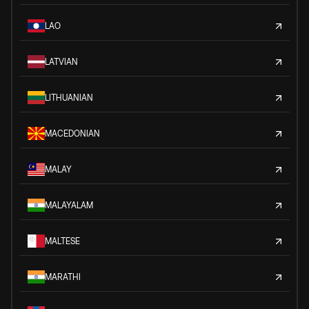
LAO
LATVIAN
LITHUANIAN
MACEDONIAN
MALAY
MALAYALAM
MALTESE
MARATHI