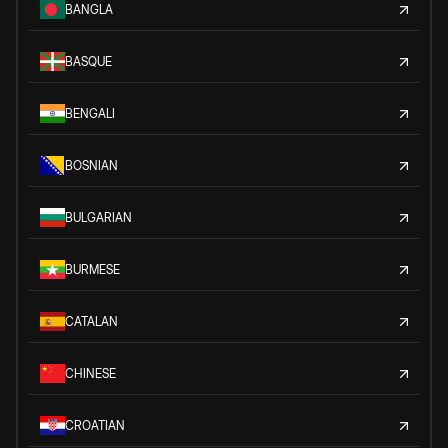
BANGLA
BASQUE
BENGALI
BOSNIAN
BULGARIAN
BURMESE
CATALAN
CHINESE
CROATIAN