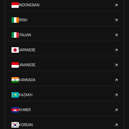
INDONESIAN
IRISH
ITALIAN
JAPANESE
JAVANESE
KANNADA
KAZAKH
KHMER
KOREAN