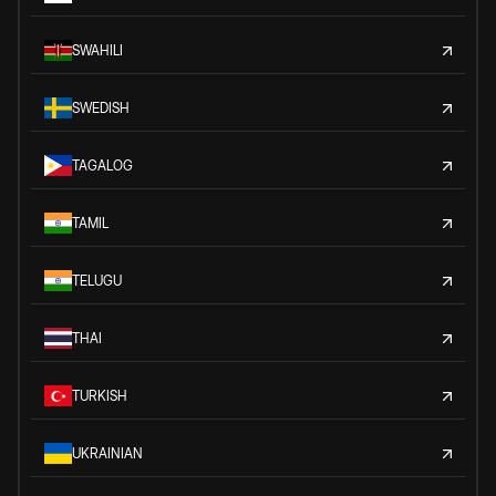
SWAHILI
SWEDISH
TAGALOG
TAMIL
TELUGU
THAI
TURKISH
UKRAINIAN