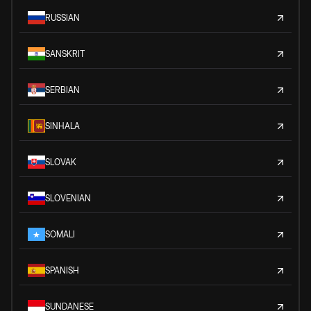
RUSSIAN
SANSKRIT
SERBIAN
SINHALA
SLOVAK
SLOVENIAN
SOMALI
SPANISH
SUNDANESE