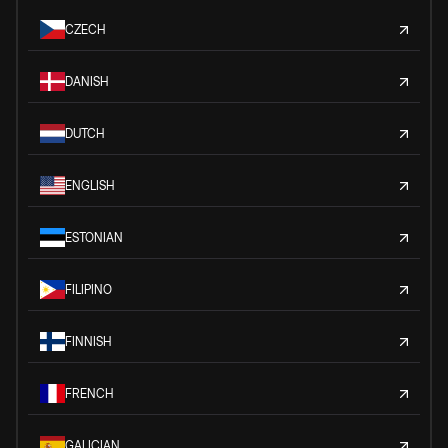
CZECH
DANISH
DUTCH
ENGLISH
ESTONIAN
FILIPINO
FINNISH
FRENCH
GALICIAN