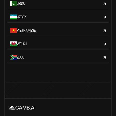
URDU
UZBEK
VIETNAMESE
WELSH
ZULU