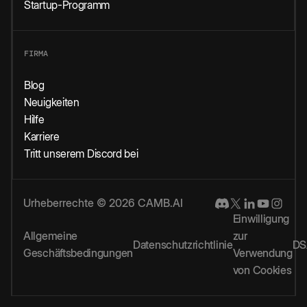
Startup-Programm
FIRMA
Blog
Neuigkeiten
Hilfe
Karriere
Tritt unserem Discord bei
Urheberrechte © 2026 CAMB.AI
Einwilligung
Allgemeine
zur
Datenschutzrichtlinie
DS
Geschäftsbedingungen
Verwendung
von Cookies