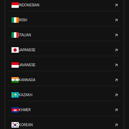
INDONESIAN
IRISH
ITALIAN
JAPANESE
JAVANESE
KANNADA
KAZAKH
KHMER
KOREAN