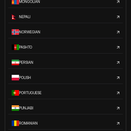
MONGOLIAN
NEPALI
NORWEGIAN
PASHTO
PERSIAN
POLISH
PORTUGUESE
PUNJABI
ROMANIAN