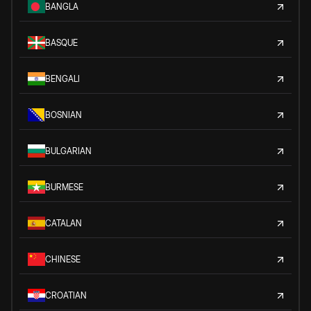
BANGLA
BASQUE
BENGALI
BOSNIAN
BULGARIAN
BURMESE
CATALAN
CHINESE
CROATIAN