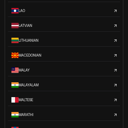
LAO
LATVIAN
LITHUANIAN
MACEDONIAN
MALAY
MALAYALAM
MALTESE
MARATHI