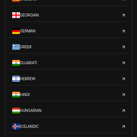
GEORGIAN
GERMAN
GREEK
GUJARATI
HEBREW
HINDI
HUNGARIAN
ICELANDIC